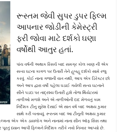
રૂસ્તમ જેવી સુપર ડુપર ફિલ્મ
આપનાર જોડીની કેમેસ્ટ્રી
ફરી જોવા માટે દર્શકો ઘણા
વર્ષોથી આતુર હતાં.
પાંચ વર્ષની અથાક રિસર્ચ બાદ સમગ્ર કોલ ખાણ ની એક
સત્ય ઘટના કાગળ પર ઉતારી તેને હૂબહૂ દર્શકો સામે રજુ
કરવું. કોઈ નાના ગજાની વાત નથી, આપ એક ડિરેક્ટર છો
અને આપ દ્વારા વર્ષો પહેલા ઘડાઈ ગયેલી સત્ય ઘટનાને
સીને પડદા પર તાદ્રશ્ય ઉતારી હશે તોજ થિયેટરમાં
તાળીઓ મળશે અને એ તાળીઓની દાદ મેળવતું કામ
નિર્દેશક ટીનુ સુરેશ દેસાઈ એ સાત વર્ષ બાદ અક્ષય કુમાર
સાથે કરી બતાવ્યું. રૂસ્તમ બાદ આ ટીનૂની અક્ષય કુમાર
એ ફિલ્મના એક એક ડાયલોગ અને નાનામાં નાના સીન ઑફ સિસ તથા
 પૂરતું ધ્યાન આપી ફિલ્મને નિર્દેશક તરીકે નવો નિખાર આપ્યો છે.