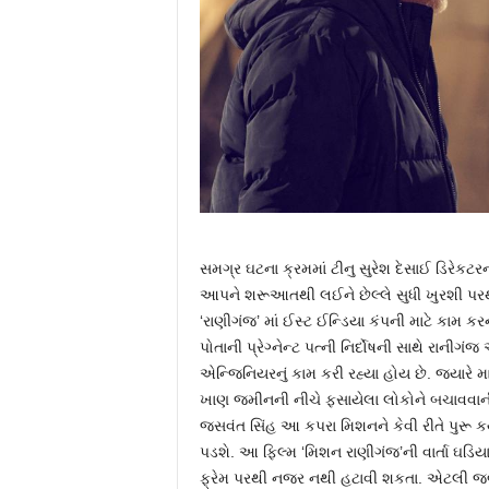
સમગ્ર ઘટના ક્રમમાં ટીનુ સુરેશ દેસાઈ ડિરેકટ
આપને શરૂઆતથી લઈને છેલ્લે સુધી ખુરશી પરથી 
‘રાણીગંજ’ માં ઈસ્ટ ઈન્ડિયા કંપની માટે કામ
પોતાની પ્રેગ્નેન્ટ પત્ની નિર્દોષની સાથે રાનીગં
એન્જિનિયરનું કામ કરી રહ્યા હોય છે. જ્યારે મ
ખાણ જમીનની નીચે ફસાયેલા લોકોને બચાવવાની જ
જસવંત સિંહ આ કપરા મિશનને કેવી રીતે પુરૂ કર્ય
પડશે. આ ફિલ્મ ‘મિશન રાણીગંજ’ની વાર્તા ઘડિ
ફ્રેમ પરથી નજર નથી હટાવી શકતા. એટલી જબરજ