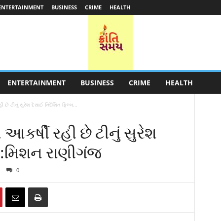
ENTERTAINMENT
BUSINESS
CRIME
HEALTH
ENTERTAINMENT
BUSINESS
CRIME
HEALTH
 છે ટીનું સુરેશ દેસાઈ નિર્દેશિત ફિલ્મ...
 આકર્ષી રહી છે ટીનું સુરેશ
્મ :મિશન રાણીગંજ
0