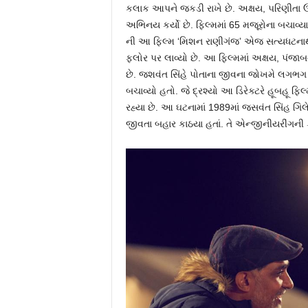
કલાક આપને જકડી રાખે છે. અક્ષય, પરિણીતા ઉપ
અભિનય કર્યો છે. ફિલ્મમાં 65 મજૂરોના બચાવ્યા ર
ની આ ફિલ્મ ‘મિશન રાણીગંજ’ એજ સત્યધટનાથી પ્રે
ફ્લોર પર લાવ્યો છે. આ ફિલ્મમાં અક્ષય, પંજા
છે. જશવંત સિંહે પોતાના જીવના જોખમે લગભગ
બચાવ્યો હતો. જે દ્રશ્યો આ ડિરેક્ટરે હૂબહૂ ફિ
રહ્યા છે. આ ઘટનામાં 1989માં જસવંત સિંહ ગિ
જીવતા બહાર કાઠયા હતાં. તે એન્જીનીયરીંગ