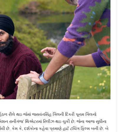
હેઠળ રીલે થઇ જેમાં જસવંતસિંહ ગિલની દિકરી પૂનમ ગિલનો
છે. ‘મિશન રાનીગંજ’ થિએટરમાં રિલીઝ થઇ ચુકી છે. જેના આજ સુધીના
 છે. કેમ કે, દર્શકોના કહેવા પ્રમાણે હાર્ટ ટચિંગ ફિલ્મ બની છે. બે