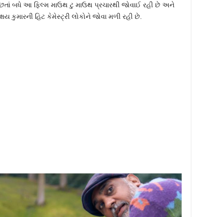
 છતાં બધે આ ફિલ્મ માઉથ ટુ માઉથ પ્રચારથી જોવાઈ રહી છે અને
 કુમારની હિટ કેમેસ્ટ્રી લોકોને જોવા મળી રહી છે.