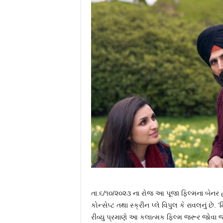
તા.૬/૧૦/૨૦૨૩ ના રોજ આ પૂજા ફિલ્મના બેનર 
કોન્સેપ્ટ તથા સ્ક્રીન પ્લે વિપુલ કે રાવલનું 
રીવ્યુ પ્રમાણે આ કલાત્મક ફિલ્મ જરૂર જોવા જેવી