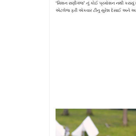
“મિશન રાણીગંજ” નું કોઈ પ્રમોશન નથી કરાયું
એટલેજ ફરી એકવાર ટીનુ સુરેશ દેસાઈ અને અક્ષય