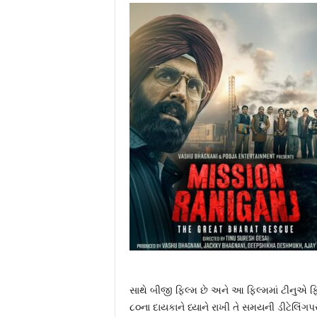
r
a
t
i
સાથે બીજી ફિલ્મ છે અને આ ફિલ્મમાં ટીનુ
૮૦ના દાયકાને ધ્યાને રાખી તે સમયની ડીટેલિંગપર