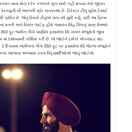
રાંત નાના મોટા દરેક કલાકારે ખુબ સારો કહી શકાય તેવો જીવંત
ેસ્ક્યુની ની ભારતની ગ્રેટ સત્યકથા છે. ડિરેક્ટર ટીનુ સુરેશ દેસાઈ
રિત છે. જેનું રિસર્ચ ટીનુએ પાંચ વર્ષ સુધી કર્યું. પછી આ ફિલ્મ
બના વતની અને રિયલ લાઈફ હીરો જસવંત સિંહ ગિલનું પાત્ર નિભાવે
 350 ફૂટ જમીન નીચે પાણીમાં ફસાયેલા 65 ખનન મજૂરોનો જીવ
લ્મ માં દર્શાવ્યાની કોશિશ કરી છે. જે જોઈને દર્શકો એકસાઇટ થઇ
લે 2 દિવસમાં જમીનના નીચે 350 ફૂટ પર ફસાયેલા 65 જેટલા મજૂરોને
ની કલા આજના અભ્યાસ કરતા વિદ્યાર્થીઓએ જોવું જોઈએ.