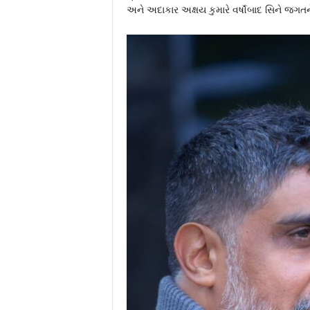
અને અદાકાર અક્ષય કુમારે વર્ષૉબાદ સિને જગતને