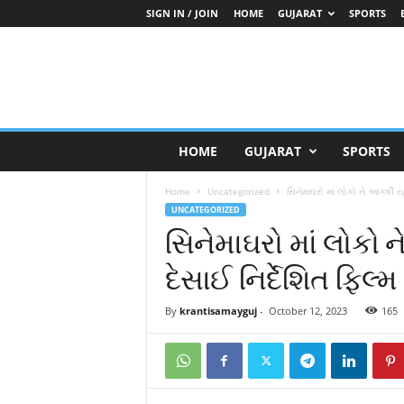
SIGN IN / JOIN
HOME
GUJARAT
SPORTS
K
HOME
GUJARAT
SPORTS
r
a
Home
Uncategorized
સિનેમાઘરો માં લોકો ને આકર્ષી રહી
n
UNCATEGORIZED
t
સિનેમાઘરો માં લોકો ને
i
S
દેસાઈ નિર્દેશિત ફિલ
a
m
a
By
krantisamayguj
-
October 12, 2023
165
y
G
u
j
a