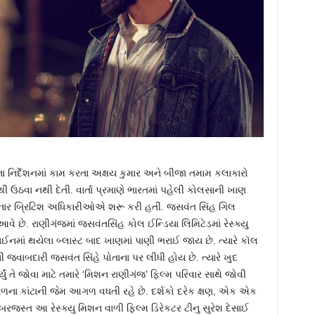
રના નિર્દેશનમાં કામ કરતા અક્ષય કુમાર અને બીજા તમામ કલાકારો
ઉઠવા નથી દેતી. વાર્તા પ્રમાણે ભારતમાં પહેલી કોલસાની ખાણ
 કરનાર બ્રિટિશ અધિકારીઓએ શરૂ કરી હતી. જસવંત સિંહ ગિલ
જ આવે છે. રાણીગંજમાં જસવંતસિંહ કોલ ઈન્ડિયા લિમિટેડમાં રેસ્ક્યુ
ાઈનમાં થયેલા બ્લાસ્ટ બાદ ખાણમાં પાણી ભરાઈ જાય છે. ત્યારે કૉલ
વાબદારી જસવંત સિંહે પોતાના પર લીધી હોય છે. ત્યારે ખુદ
ું તે જોવા માટે તમારે ‘મિશન રાણીગંજ’ ફિલ્મ પરિવાર સાથે જોવી
યાળના કાંટાની જેમ આગળ વધતી રહે છે. દર્શકો દરેક ક્ષણ, એક એક
સ્ત આ રેસ્ક્યુ મિશન વાળી ફિલ્મ ડિરેકટર ટીનુ સુરેશ દેસાઈ