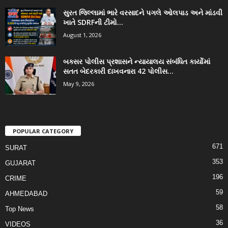
સુરત જિલ્લામાં ભારે વરસાદને પગલે ઓલપાડ અને માંડવી
ખાતે SDRFની ટીમો...
August 1, 2026
બક્સર પોલીસ પ્રશાસને ન્યાયાલય સંબંધિત કાર્યોમાં
સતત બેદરકારી દાખવનારા 42 પોલીસ...
May 9, 2026
POPULAR CATEGORY
671
SURAT
353
GUJARAT
196
CRIME
59
AHMEDABAD
58
Top News
36
VIDEOS