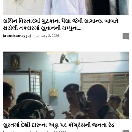
સચિન વિસ્તારમાં ગુટકાના પૈસા જેવી સામાન્ય બાબતે
થયેલી તકરારમાં યુવાનની ચપ્પુના...
krantisamayguj
-
January 2, 2026
0
સુરતમાં દેશી દારૂના અડ્ડા પર કોંગ્રેસની જનતા રેડ