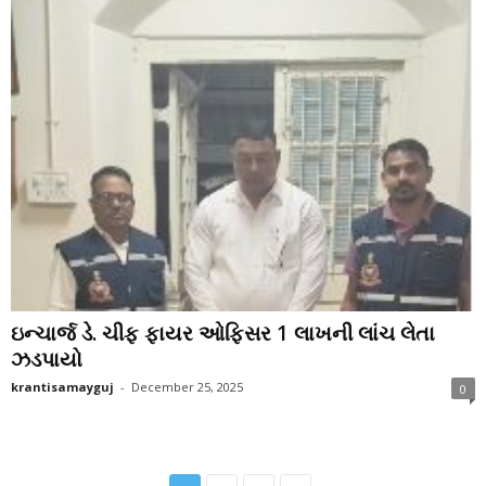
ઇન્ચાર્જ ડે. ચીફ ફાયર ઓફિસર 1 લાખની લાંચ લેતા
ઝડપાયો
krantisamayguj
-
December 25, 2025
0