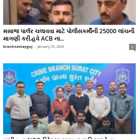
મસાજ પાર્લર ચલાવવા માટે પોલીસકર્મીની 25000 લાંચની
માગણી કરી.હવે ACB ના...
krantisamayguj
-
January 23, 2026
0