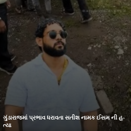
ગુંડારાજમાં પ્રભાવ ધરાવતા સતીશ નામક ઈસમ ની હ-
ત્યા