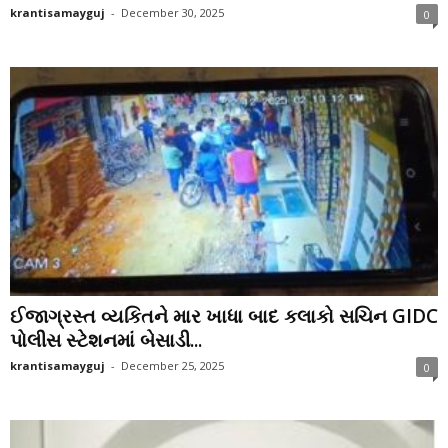
krantisamayguj
-
December 30, 2025
0
ઈજાગ્રસ્ત વ્યકિતને માર ખાધા બાદ કલાકો સચિન GIDC
પોલીસ સ્ટેશનમાં બેસાડી...
krantisamayguj
-
December 25, 2025
0