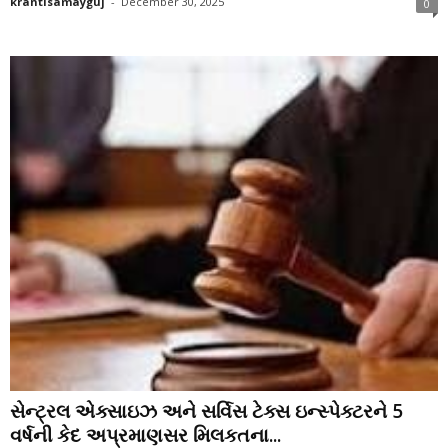
krantisamayguj
-
December 30, 2025
0
સેન્ટ્રલ એક્સાઇઝ અને સર્વિસ ટેક્સ ઇન્સ્પેક્ટરને 5
વર્ષની કેદ અપ્રમાણસર મિલકતના...