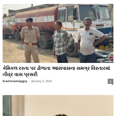
કેમિકલ રસ્તા પર ઢોળાતા આસપાસના સમગ્ર વિસ્તારમાં
તીવ્ર વાસ પ્રસરી
krantisamayguj
-
January 3, 2026
0