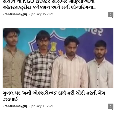
સચીન ના NGO ડિરેક્ટર સાયબર માફિયાઓના
આંતરરાષ્ટ્રીય કનેક્શન અને મની લોન્ડરિંગના...
krantisamayguj
-
January 15, 2026
0
ગુગલ પર ‘મની એક્સચેન્જ’ સર્ચ કરી ચોરી કરતી ગેંગ
ઝડપાઈ
krantisamayguj
-
January 13, 2026
0