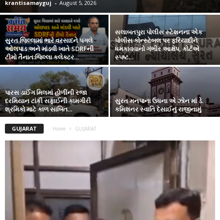
krantisamayguj
-
August 5, 2026
સલાબતપુરા પોલીસ સ્ટેશનના એક
સુરત જિલ્લામાં ભારે વરસાદને પગલે
પોલીસ કોન્સ્ટેબલ પર ફરિયાદીને
ઓલપાડ અને માંડવી ખાતે SDRFની
ધમકાવવાનો ગંભીર આક્ષેપ, કોર્ટએ
ટીમો તૈનાત:જિલ્લા કલેક્ટર...
સ્પષ્ટ...
પારસ ડાઈંગ મિલમાં હોળીની રજા
દરમિયાન ટાંકી સફાઈની કામગીરી
સુરત મનપાના ઉધના એ ઝોન માં ડે.
શ્રમિકો માટે કાળ સાબિત...
કમિશનર સ્વાતિ દેસાઈનું રાજીનામું
GUJARAT
Home
GUJARAT