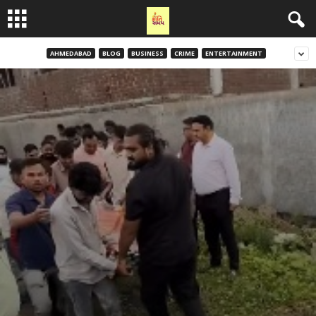
AHMEDABAD
BLOG
BUSINESS
CRIME
ENTERTAINMENT