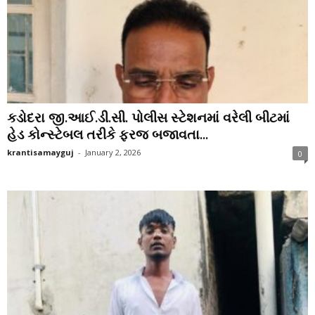
કડોદરા જી.આઈ.ડી.સી. પોલીસ સ્ટેશનમાં વરેલી બીટમાં
હેડ કોન્સ્ટેબલ તરીકે ફરજ બજાવતા...
krantisamayguj
-
January 2, 2026
0