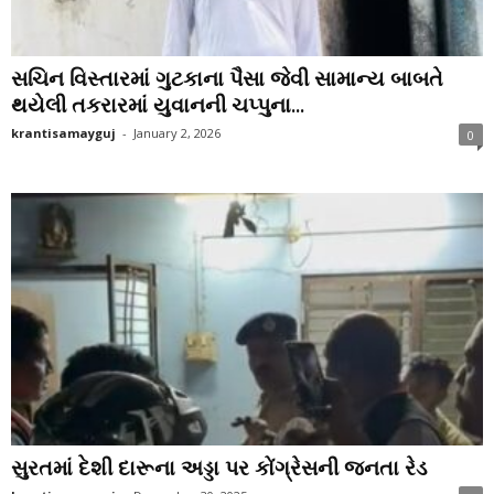
સચિન વિસ્તારમાં ગુટકાના પૈસા જેવી સામાન્ય બાબતે
થયેલી તકરારમાં યુવાનની ચપ્પુના...
krantisamayguj
-
January 2, 2026
0
સુરતમાં દેશી દારૂના અડ્ડા પર કોંગ્રેસની જનતા રેડ