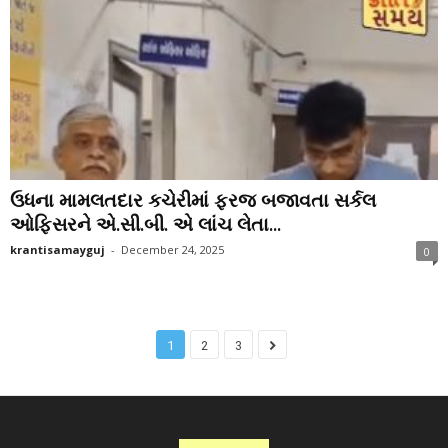
ઉધના મામલતદાર કચેરીમાં ફરજ બજાવતા સર્કલ
ઓફિસરને એ.સી.બી. એ લાંચ લેતા...
krantisamayguj
-
December 24, 2025
0
1
2
3