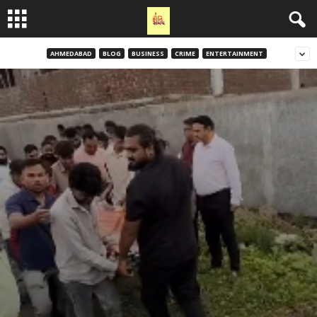
AHMEDABAD
BLOG
BUSINESS
CRIME
ENTERTAINMENT