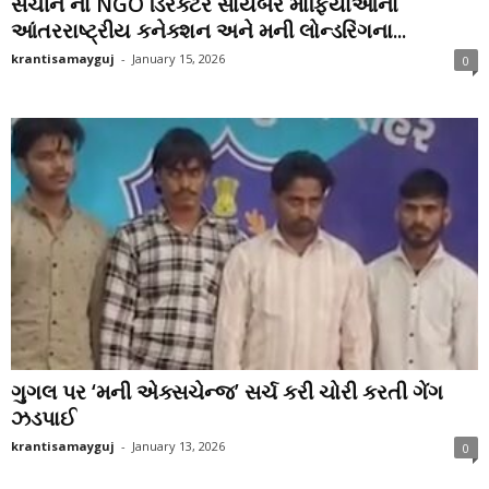
સચીન ના NGO ડિરેક્ટર સાયબર માફિયાઓના
આંતરરાષ્ટ્રીય કનેક્શન અને મની લોન્ડરિંગના...
krantisamayguj
-
January 15, 2026
0
ગુગલ પર ‘મની એક્સચેન્જ’ સર્ચ કરી ચોરી કરતી ગેંગ
ઝડપાઈ
krantisamayguj
-
January 13, 2026
0