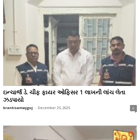
ઇન્ચાર્જ ડે. ચીફ ફાયર ઓફિસર 1 લાખની લાંચ લેતા
ઝડપાયો
krantisamayguj
-
December 25, 2025
0