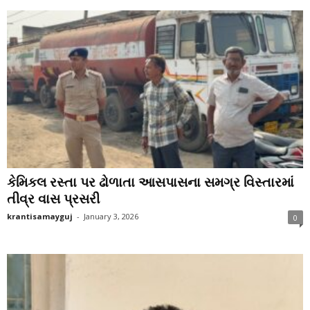
કેમિકલ રસ્તા પર ઢોળાતા આસપાસના સમગ્ર વિસ્તારમાં
તીવ્ર વાસ પ્રસરી
krantisamayguj
-
January 3, 2026
0