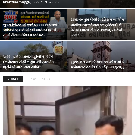
krantisamayguj
-
August 5, 2026
સલાબતપુરા પોલીસ સ્ટેશનના એક
સુરત જિલ્લામાં ભારે વરસાદને પગલે
પોલીસ કોન્સ્ટેબલ પર ફરિયાદીને
ઓલપાડ અને માંડવી ખાતે SDRFની
ધમકાવવાનો ગંભીર આક્ષેપ, કોર્ટએ
ટીમો તૈનાત:જિલ્લા કલેક્ટર...
સ્પષ્ટ...
પારસ ડાઈંગ મિલમાં હોળીની રજા
દરમિયાન ટાંકી સફાઈની કામગીરી
સુરત મનપાના ઉધના એ ઝોન માં ડે.
શ્રમિકો માટે કાળ સાબિત...
કમિશનર સ્વાતિ દેસાઈનું રાજીનામું
SURAT
Home
SURAT