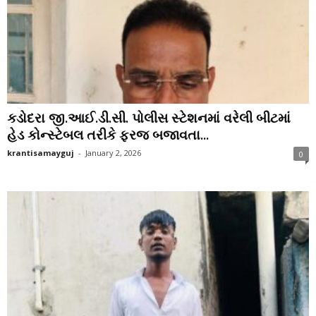
કડોદરા જી.આઈ.ડી.સી. પોલીસ સ્ટેશનમાં વરેલી બીટમાં
હેડ કોન્સ્ટેબલ તરીકે ફરજ બજાવતા...
krantisamayguj
-
January 2, 2026
0