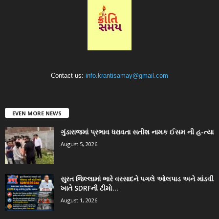
Contact us:
info.krantisamay@gmail.com
EVEN MORE NEWS
ગુંડારાજમાં પ્રભાવ ધરાવતા સતીશ નામક ઈસમ ની હ-ત્યા
August 5, 2026
સુરત જિલ્લામાં ભારે વરસાદને પગલે ઓલપાડ અને માંડવી
ખાતે SDRFની ટીમો...
August 1, 2026