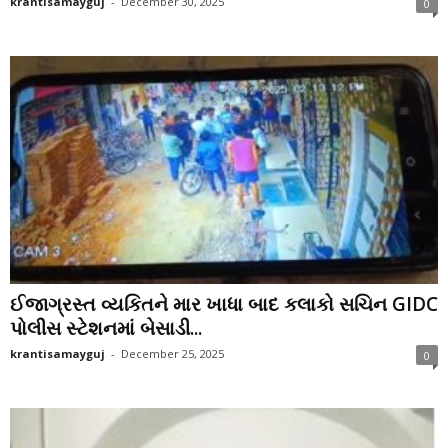
krantisamayguj
-
December 30, 2025
0
ઈજાગ્રસ્ત વ્યકિતને માર ખાધા બાદ કલાકો સચિન GIDC
પોલીસ સ્ટેશનમાં બેસાડી...
krantisamayguj
-
December 25, 2025
0