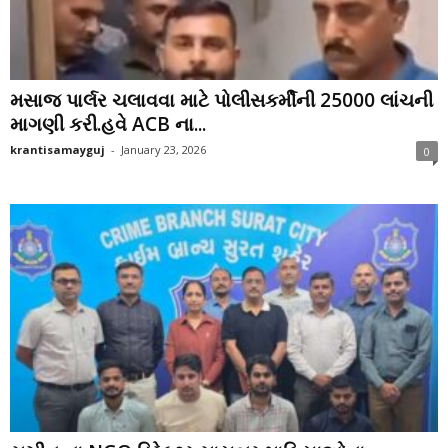
મસાજ પાર્લર ચલાવવા માટે પોલીસકર્મીની 25000 લાંચની
માગણી કરી.હવે ACB ના...
krantisamayguj
-
January 23, 2026
0