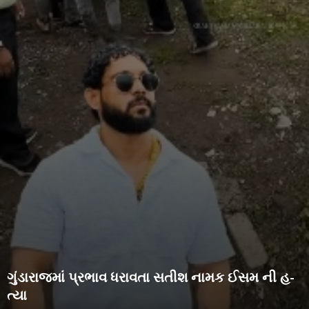
ગુંડારાજમાં પ્રભાવ ધરાવતા સતીશ નામક ઈસમ ની હ-
ત્યા