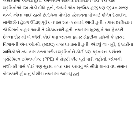
ખસેડવામાં આવ્યા હતા. કમનસીબે સારવાર દરમિયાન પાંચ પૈકી ચાર
શ્રમિકોએ દમ તોડી દીધો હતો, જ્યારે એક શ્રમિક હજુ પણ જીવન-મરણ
વચ્ચે ઝોલા ખાઈ રહ્યો છે.ઉધના પોલીસ સ્ટેશનના પીઆઈ શૈલેષ દેસાઈના
માર્ગદર્શન હેઠળ ઊંડાણપૂર્વક તપાસ શરૂ કરવામાં આવી હતી. તપાસ દરમિયાન
જે વિગતો બહાર આવી તે ચોંકાવનારી હતી. તપાસમાં ખુલ્યું કે આ ફેક્ટરી
છેલ્લા દોઢ થી બે વર્ષથી કોઈ પણ જાતના ફાયર સેફ્ટીના સાધનો કે ફાયર
વિભાગની એન.ઓ.સી. (NOC) વગર ધમધમતી હતી. એટલું જ નહીં, ફેક્ટરીના
માલિકોએ ત્યાં કામ કરતા ગરીબ શ્રમિકોને કોઈ પણ પ્રકારના પર્સનલ
પ્રોટેક્ટિવ ઇક્વિપમેન્ટ (PPE) કે સેફ્ટી કીટ પૂરી પાડી નહોતી. જોખમી
મશીનરી પાસે કોઈ પણ સુરક્ષા વગર કામ કરાવવું એ સીધો માનવ વધ સમાન
બેદરકારી હોવાનું પોલીસ તપાસમાં જણાયું હતું.