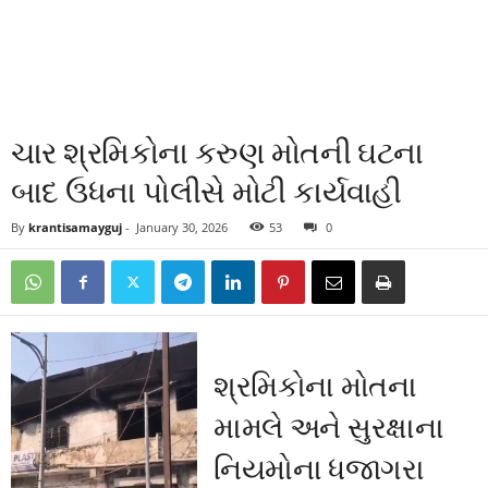
ચાર શ્રમિકોના કરુણ મોતની ઘટના
બાદ ઉધના પોલીસે મોટી કાર્યવાહી
By
krantisamayguj
-
January 30, 2026
53
0
શ્રમિકોના મોતના
મામલે અને સુરક્ષાના
નિયમોના ધજાગરા