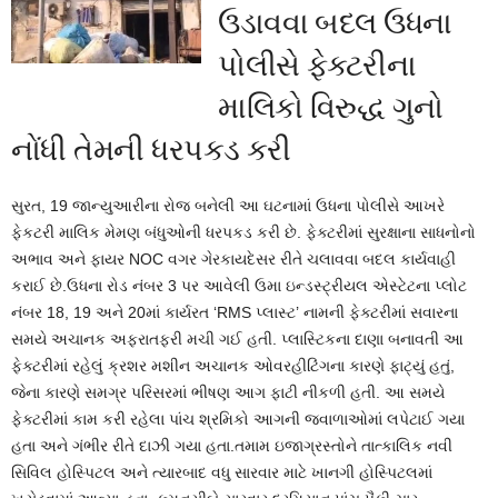
ઉડાવવા બદલ ઉધના
પોલીસે ફેક્ટરીના
માલિકો વિરુદ્ધ ગુનો
નોંધી તેમની ધરપકડ કરી
સુરત, 19 જાન્યુઆરીના રોજ બનેલી આ ઘટનામાં ઉધના પોલીસે આખરે
ફેકટરી માલિક મેમણ બંધુઓની ધરપકડ કરી છે. ફેક્ટરીમાં સુરક્ષાના સાધનોનો
અભાવ અને ફાયર NOC વગર ગેરકાયદેસર રીતે ચલાવવા બદલ કાર્યવાહી
કરાઈ છે.ઉધના રોડ નંબર 3 પર આવેલી ઉમા ઇન્ડસ્ટ્રીયલ એસ્ટેટના પ્લોટ
નંબર 18, 19 અને 20માં કાર્યરત ‘RMS પ્લાસ્ટ’ નામની ફેક્ટરીમાં સવારના
સમયે અચાનક અફરાતફરી મચી ગઈ હતી. પ્લાસ્ટિકના દાણા બનાવતી આ
ફેક્ટરીમાં રહેલું ક્રશર મશીન અચાનક ઓવરહીટિંગના કારણે ફાટ્યું હતું,
જેના કારણે સમગ્ર પરિસરમાં ભીષણ આગ ફાટી નીકળી હતી. આ સમયે
ફેક્ટરીમાં કામ કરી રહેલા પાંચ શ્રમિકો આગની જ્વાળાઓમાં લપેટાઈ ગયા
હતા અને ગંભીર રીતે દાઝી ગયા હતા.તમામ ઇજાગ્રસ્તોને તાત્કાલિક નવી
સિવિલ હોસ્પિટલ અને ત્યારબાદ વધુ સારવાર માટે ખાનગી હોસ્પિટલમાં