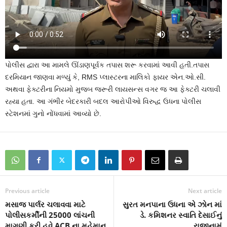
પોલીસ દ્વારા આ મામલે ઊંડાણપૂર્વક તપાસ શરૂ કરવામાં આવી હતી.તપાસ
દરમિયાન જાણવા મળ્યું કે, RMS પ્લાસ્ટરના માલિકો ફાયર એન.ઓ.સી.
અથવા ફેક્ટરીના નિયમો મુજબ જરૂરી લાયસન્સ વગર જ આ ફેક્ટરી ચલાવી
રહ્યા હતા. આ ગંભીર બેદરકારી બદલ આરોપીઓ વિરુદ્ધ ઉધના પોલીસ
સ્ટેશનમાં ગુનો નોંધવામાં આવ્યો છે.
Previous article
Next article
મસાજ પાર્લર ચલાવવા માટે
સુરત મનપાના ઉધના એ ઝોન માં
પોલીસકર્મીની 25000 લાંચની
ડે. કમિશનર સ્વાતિ દેસાઈનું
માગણી કરી.હવે ACB ના મહેમાન
રાજીનામું