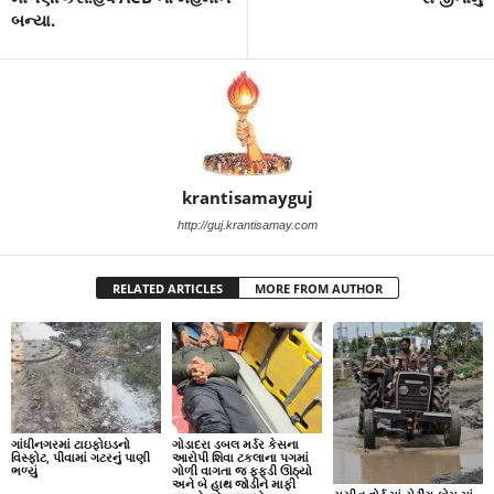
બન્યા.
krantisamayguj
http://guj.krantisamay.com
RELATED ARTICLES
MORE FROM AUTHOR
ગાંધીનગરમાં ટાઇફોઇડનો
ગોડાદરા ડબલ મર્ડર કેસના
વિસ્ફોટ, પીવામાં ગટરનું પાણી
આરોપી શિવા ટકલાના પગમાં
ભળ્યું
ગોળી વાગતા જ ફફડી ઊઠ્યો
અને બે હાથ જોડીને માફી