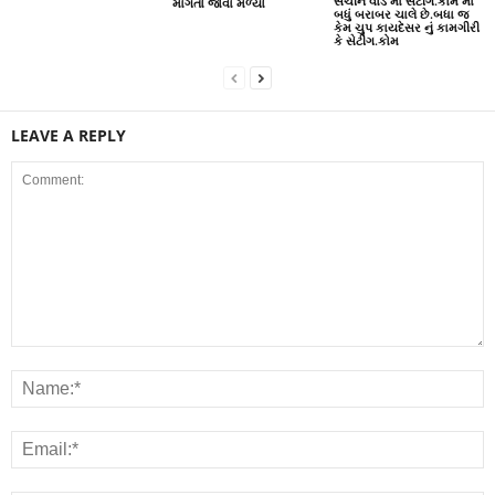
સચીન વોર્ડ માં સેટીંગ.કોમ માં
માગતો જોવા મળ્યો
બધું બરાબર ચાલે છે.બધા જ
કેમ ચુપ કાયદેસર નું કામગીરી
કે સેટીંગ.કોમ
LEAVE A REPLY