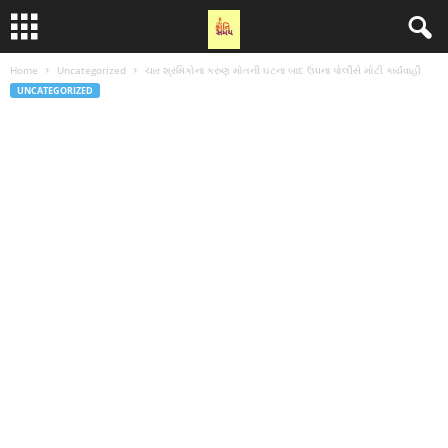
Home
Uncategorized
ચાર શ્રમિકોના કરુણ મોતની ઘટના બાદ ઉધના પોલીસે મોટી કાર્યવાહી
UNCATEGORIZED