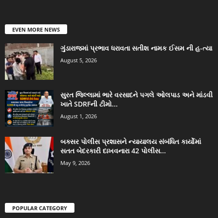
EVEN MORE NEWS
ગુંડારાજમાં પ્રભાવ ધરાવતા સતીશ નામક ઈસમ ની હ-ત્યા
August 5, 2026
સુરત જિલ્લામાં ભારે વરસાદને પગલે ઓલપાડ અને માંડવી
ખાતે SDRFની ટીમો...
August 1, 2026
બક્સર પોલીસ પ્રશાસને ન્યાયાલય સંબંધિત કાર્યોમાં
સતત બેદરકારી દાખવનારા 42 પોલીસ...
May 9, 2026
POPULAR CATEGORY