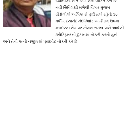
દયાનંદના મોત અંગે શંકા વ્યક્ત કરી છે.
નવી સિવિલથી મળેલી વિગત મુજબ
ડીંડોલીમાં અંબિકા રો હાઉસમાં રહેતો 36
વર્ષીય દયાનંદ નંદકિશોર આહીરાવ ઉધના
મગદલ્લા રોડ પર કોમલ સર્કલ પાસે આવેલી
ઇલેક્ટ્રિકની દુકાનમાં નોકરી કરતો હતો
અને તેની પત્ની નજીકમાં પ્રાઇવેટ નોકરી કરે છે.