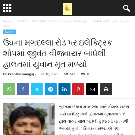
Home
SURAT
ઉધના મગદલ્લા રોડ પર ઇલેક્ટ્રિક શોપમાં જીવંત વીજવાયર બાંધેલી હાલતમાં યુવાન
મૃત...
SURAT
ઉધના મગદલ્લા રોડ પર ઇલેક્ટ્રિક
શોપમાં જીવંત વીજવાયર બાંધેલી
હાલતમાં યુવાન મૃત મળ્યો
By
krantisamayguj
-
June 10, 2023
142
0
સુરતમાં ઉધના મગદલ્લા ખાતે કોમલ સર્કલ
પાસે ઇલેક્ટ્રિકની દુકાનમાં યુવાનના બંને
હાથ વાયર સાથે બાંધેલી હાલતમાં મૃત મળી
આવ્યો હતો. પરિવારના સભ્યાએ પણ