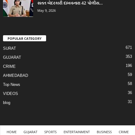
સતત બેદરકારી દાખવનારા 42 પોલીસ...
May 9, 2026
POPULAR CATEGORY
671
SURAT
353
GUJARAT
196
CRIME
59
AHMEDABAD
58
Top News
36
VIDEOS
31
blog
HOME
GUJARAT
SPORTS
ENTERTAINMENT
BUSINESS
CRIME