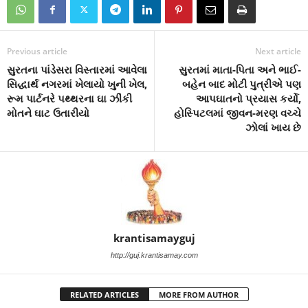
Previous article
Next article
સુરતના પાંડેસરા વિસ્તારમાં આવેલા
સુરતમાં માતા-પિતા અને ભાઈ-
સિદ્ધાર્થ નગરમાં ખેલાયો ખુની ખેલ,
બહેન બાદ મોટી પુત્રીએ પણ
રૂમ પાર્ટનરે પથ્થરના ઘા ઝીંકી
આપઘાતનો પ્રયાસ કર્યો,
મોતને ઘાટ ઉતારીયો
હોસ્પિટલમાં જીવન-મરણ વચ્ચે
ઝોલાં ખાય છે
krantisamayguj
http://guj.krantisamay.com
RELATED ARTICLES
MORE FROM AUTHOR