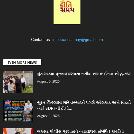
Contact us:
info.krantisamay@gmail.com
EVEN MORE NEWS
ગુંડારાજમાં પ્રભાવ ધરાવતા સતીશ નામક ઈસમ ની હ-ત્યા
August 5, 2026
સુરત જિલ્લામાં ભારે વરસાદને પગલે ઓલપાડ અને માંડવી
ખાતે SDRFની ટીમો...
August 1, 2026
બક્સર પોલીસ પ્રશાસને ન્યાયાલય સંબંધિત કાર્યોમાં