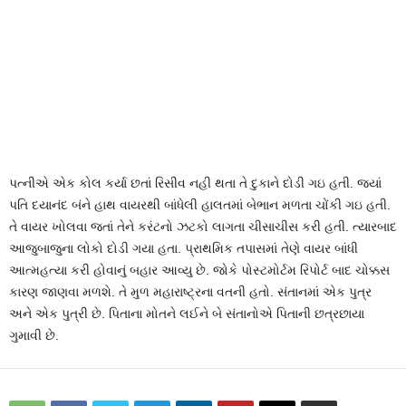
પત્નીએ એક કોલ કર્યા છતાં રિસીવ નહી થતા તે દુકાને દોડી ગઇ હતી. જ્યાં
પતિ દયાનંદ બંને હાથ વાયરથી બાંધેલી હાલતમાં બેભાન મળતા ચોંકી ગઇ હતી.
તે વાયર ખોલવા જતાં તેને કરંટનો ઝટકો લાગતા ચીસાચીસ કરી હતી. ત્યારબાદ
આજુબાજુના લોકો દોડી ગયા હતા. પ્રાથમિક તપાસમાં તેણે વાયર બાંધી
આત્મહત્યા કરી હોવાનું બહાર આવ્યુ છે. જોકે પોસ્ટમોર્ટમ રિપોર્ટ બાદ ચોક્કસ
કારણ જાણવા મળશે. તે મુળ મહારાષ્ટ્રના વતની હતો. સંતાનમાં એક પુત્ર
અને એક પુત્રી છે. પિતાના મોતને લઈને બે સંતાનોએ પિતાની છત્રછાયા
ગુમાવી છે.