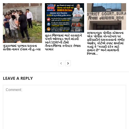
સલાબતપુરા પોલીસ સ્ટેશનના
સુરત જિલ્લામાં ભારે વરસાદને
એક પોલીસ કોન્સ્ટેબલ પર
પગલે ઓલપાડ અને માંડવી
ફરિયાદીને ધમકાવવાનો ગંભીર
ખાતે SDRFની ટીમો
આક્ષેપ, કોર્ટએ સ્પષ્ટ શબ્દોમાં
ગુંડારાજમાં પ્રભાવ ધરાવતા
તૈનાત:જિલ્લા કલેક્ટર તેજસ
કહ્યું કે “કાયદો દરેક માટે
સતીશ નામક ઈસમ ની હ-ત્યા
પરમાર
સમાન છે” અને મામલાની
નિષ્પક્ષ...
LEAVE A REPLY