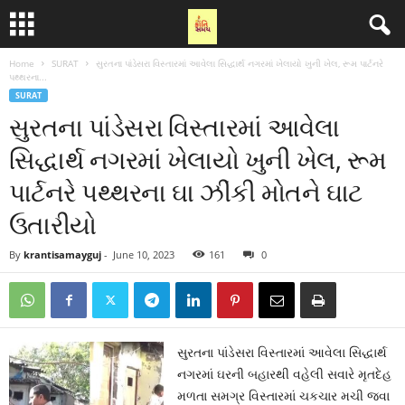
Home
SURAT
સુરતના પાંડેસરા વિસ્તારમાં આવેલા સિદ્ધાર્થ નગરમાં ખેલાયો ખુની ખેલ, રૂમ પાર્ટનરે
પથ્થરના...
SURAT
સુરતના પાંડેસરા વિસ્તારમાં આવેલા
સિદ્ધાર્થ નગરમાં ખેલાયો ખુની ખેલ, રૂમ
પાર્ટનરે પથ્થરના ઘા ઝીંકી મોતને ઘાટ
ઉતારીયો
By
krantisamayguj
-
June 10, 2023
161
0
સુરતના પાંડેસરા વિસ્તારમાં આવેલા સિદ્ધાર્થ
નગરમાં ઘરની બહારથી વહેલી સવારે મૃતદેહ
મળતા સમગ્ર વિસ્તારમાં ચકચાર મચી જવા