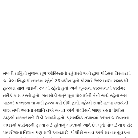
મળતી માહિતી મુજબ મૂળ ઓરિસ્સાનો રહેવાસી અને હાલ પાંડેસરા વિસ્તારમાં
આવેલા સિદ્ધાર્થ નગરમાં રહેતો 36 વર્ષીય પુનો પોલાઈ છેલ્લા ઘણા સમયથી
હત્યારા સાથે ભાડાની રૂમમાં રહેતો હતો અને લૂમ્સના કારખાનામાં કારીગર
તરીકે કામ કરતો હતો. ગત મોડી રાત્રે પૂના પોલાઈની તેની સાથે રહેતા રૂમ
પાર્ટનરે પથ્થરના ઘા મારી હત્યા કરી દીધી હતી. વહેલી સવારે હત્યા કરાયેલી
લાશ મળી આવતા સ્થાનિકોએ બનાવ અંગે પોલીસને જાણ કરતા પોલીસ
કાફલો ઘટનાસ્થળે દોડી આવ્યો હતો. પ્રાથમિક તપાસમાં અંગત અદાવતના
ઝઘડમાં કારીગરની હત્યા થઈ હોવાનું માનવામાં આવે છે. પૂનો પોલાઈના શરીર
પર ઈજાના નિશાન પણ મળી આવ્યા છે. પોલીસે બનાવ અંગે મરનાર યુવકના