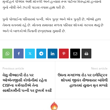
મૃતદેહને પીએમ અર્થે મોકલી અને હત્યારા રૂમ પાર્ટનર વિરુદ્ધમાં હત્યાનો
ગુનો નોંધી તેને ઝડપી પાડવા તપાસ હાથ ધરી છે.
પુનો પોલાઈના પરિવારમાં પત્ની, એક પુત્ર અને એક પુત્રી છે, જેઓ હાલ
તેમના વતનમાં રહે છે. મોતના સમાચાર મળતા પરિવાર શોકમાં ગરકાવ થયું છે
અને બે બાળકોએ પિતાની છત્રછાયા ગુમાવી છે.
Previous article
Next article
વેસુ વીઆઇપી રોડ પર
ઉધના મગદલ્લા રોડ પર ઇલેક્ટ્રિક
ઓએનજીસી કોલોનીમાં રહેતા
શોપમાં જીવંત વીજવાયર બાંધેલી
CISFના કર્મચારીએ તેના
હાલતમાં યુવાન મૃત મળ્યો
સાથીકર્મીની પત્ની પર દુષ્કર્મ કર્યો