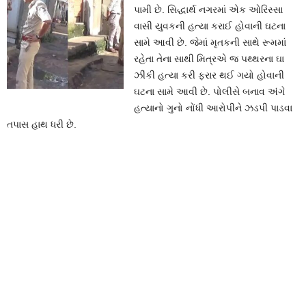
પામી છે. સિદ્ધાર્થ નગરમાં એક ઓરિસ્સા
વાસી યુવકની હત્યા કરાઈ હોવાની ઘટના
સામે આવી છે. જેમાં મૃતકની સાથે રૂમમાં
રહેતા તેના સાથી મિત્રએ જ પથ્થરના ઘા
ઝીંકી હત્યા કરી ફરાર થઈ ગયો હોવાની
ઘટના સામે આવી છે. પોલીસે બનાવ અંગે
હત્યાનો ગુનો નોંધી આરોપીને ઝડપી પાડવા
તપાસ હાથ ધરી છે.