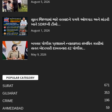
August 5, 2026
સુરત જિલ્લામાં ભારે વરસાદને પગલે ઓલપાડ અને માંડવી
ખાતે SDRFની ટીમો...
August 1, 2026
બક્સર પોલીસ પ્રશાસને ન્યાયાલય સંબંધિત કાર્યોમાં
સતત બેદરકારી દાખવનારા 42 પોલીસ...
May 9, 2026
POPULAR CATEGORY
671
SURAT
353
GUJARAT
196
CRIME
59
AHMEDABAD