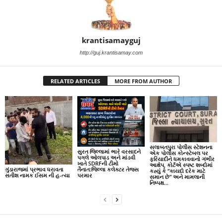
krantisamayguj
http://guj.krantisamay.com
RELATED ARTICLES
MORE FROM AUTHOR
સલાબતપુરા પોલીસ સ્ટેશનના
સુરત જિલ્લામાં ભારે વરસાદને
એક પોલીસ કોન્સ્ટેબલ પર
પગલે ઓલપાડ અને માંડવી
ફરિયાદીને ધમકાવવાનો ગંભીર
ખાતે SDRFની ટીમો
આક્ષેપ, કોર્ટએ સ્પષ્ટ શબ્દોમાં
ગુંડારાજમાં પ્રભાવ ધરાવતા
તૈનાત:જિલ્લા કલેક્ટર તેજસ
કહ્યું કે “કાયદો દરેક માટે
સતીશ નામક ઈસમ ની હ-ત્યા
પરમાર
સમાન છે” અને મામલાની
નિષ્પક્ષ...