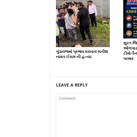
સુરત જિલ
ઓલપાડ અ
ગુંડારાજમાં પ્રભાવ ધરાવતા સતીશ
ટીમો તૈ
નામક ઈસમ ની હ-ત્યા
પરમાર
LEAVE A REPLY