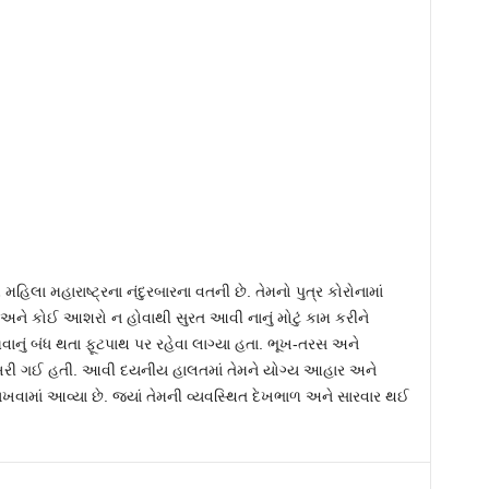
લા મહારાષ્ટ્રના નંદુરબારના વતની છે. તેમનો પુત્ર કોરોનામાં
ને કોઈ આશરો ન હોવાથી સુરત આવી નાનું મોટું કામ કરીને
નું બંધ થતા ફૂટપાથ પર રહેવા લાગ્યા હતા. ભૂખ-તરસ અને
ખરી ગઈ હતી. આવી દયનીય હાલતમાં તેમને યોગ્ય આહાર અને
ામાં આવ્યા છે. જ્યાં તેમની વ્યવસ્થિત દેખભાળ અને સારવાર થઈ