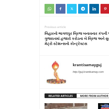
Previous article
બિહારનો ભાગલપુર બ્રિજ બનાવનાર કંપની પ
ગુજરાતમાં હજારો કરોડના બે બ્રિજ અને સ
મેટ્રો સ્ટેશન્સનો કોન્ટ્રેક્ટસ
krantisamayguj
http://guj.krantisamay.com
RELATED ARTICLES
MORE FROM AUTHOR