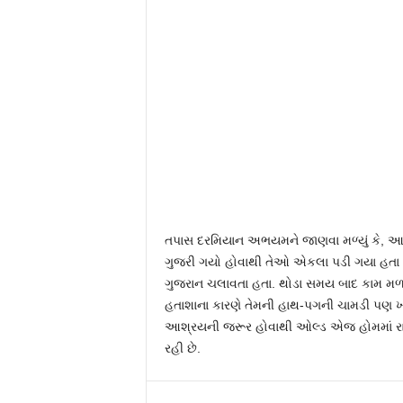
તપાસ દરમિયાન અભયમને જાણવા મળ્યું કે, આ મહિ
ગુજરી ગયો હોવાથી તેઓ એકલા પડી ગયા હતા અ
ગુજરાન ચલાવતા હતા. થોડા સમય બાદ કામ મળવા
હતાશાના કારણે તેમની હાથ-પગની ચામડી પણ 
આશ્રયની જરૂર હોવાથી ઓલ્ડ એજ હોમમાં રાખવ
રહી છે.