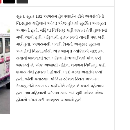
સુરત, સુરત 181 અભયમ હેલ્પલાઈન ટીમે અમરોલીની
નિ:સહાય મહિલાને ઓલ્ડ એજ હોમમાં સુરક્ષિત આશ્રય
અપાવ્યો હતો. મહિલા નિર્વસ્ત્ર કહી શકાય તેવી હાલતમાં
મળી આવી હતી. મહિલાની હાથ-પગની ચામડી પણ ખરી
ગઈ હતો. અભયમથી મળતી વિગતો અનુસાર સુરતના
અમરોલી વિસ્તારમાંથી એક જાગૃત્ત વ્યકિતએ મદદરૂપ
થવાની ભાવનાથી ૧૮૧ મહિલા હેલ્પલાઈનમાં કોલ કરી
જણાવ્યું કે, એક અજાણી મહિલા લગભગ નિર્વસ્ત્ર કહી
શકાય તેવી હાલતમાં હોવાથી મદદ કરવા અનુરોધ કર્યો
હતો. જેથી કતારગામ પોલિસ સ્ટેશન સ્થિત અભયમ
રેસ્ક્યુ ટીમે સ્થળ પર પહોંચીને મહિલાને કપડાં પહેરાવ્યા
હતા. આ મહિલાની ઓળખ થાય ત્યાં સુધી ઓલ્ડ એજ
હોમનો સંપર્ક કરી આશ્રય અપાવ્યો હતો.