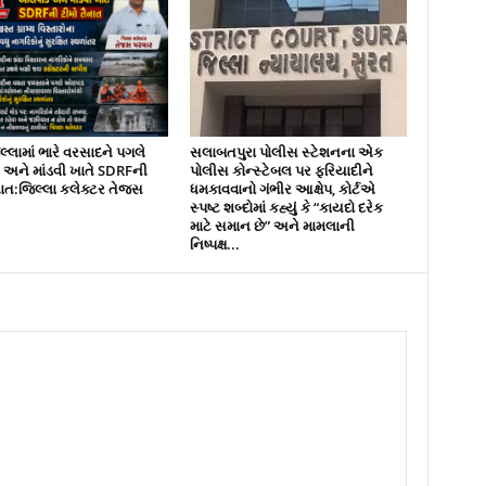
્લામાં ભારે વરસાદને પગલે
સલાબતપુરા પોલીસ સ્ટેશનના એક
ને માંડવી ખાતે SDRFની
પોલીસ કોન્સ્ટેબલ પર ફરિયાદીને
નાત:જિલ્લા કલેક્ટર તેજસ
ધમકાવવાનો ગંભીર આક્ષેપ, કોર્ટએ
સ્પષ્ટ શબ્દોમાં કહ્યું કે “કાયદો દરેક
માટે સમાન છે” અને મામલાની
નિષ્પક્ષ...