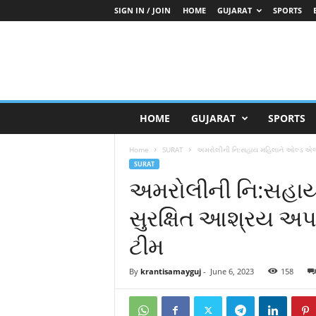
SIGN IN / JOIN
HOME
GUJARAT
SPORTS
K
HOME
GUJARAT
SPORTS
r
a
Home
SURAT
અમરોલીની નિ:સહાય મહિલાને ઓલ્ડ એજ
n
SURAT
t
અમરોલીની નિ:સહાય
i
S
સુરક્ષિત આશ્રય અ
a
m
ટીમ
a
y
G
By
krantisamayguj
-
June 6, 2023
158
u
j
a