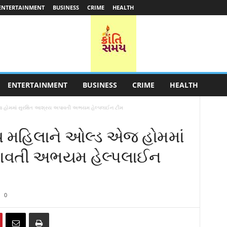
ENTERTAINMENT
BUSINESS
CRIME
HEALTH
ENTERTAINMENT
BUSINESS
CRIME
HEALTH
 હોમમાં સુરક્ષિત આશ્રય અપાવતી અભયમ હેલ્પલાઈન ટીમ
 મહિલાને ઓલ્ડ એજ હોમમાં
પાવતી અભયમ હેલ્પલાઈન
0