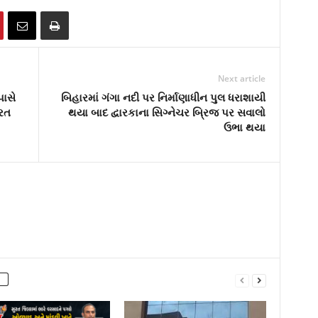
Next article
ાસે
બિહારમાં ગંગા નદી પર નિર્માણાધીન પુલ ધરાશાયી
ુરત
થયા બાદ દ્વારકાના સિગ્નેચર બ્રિજ પર સવાલો
ઉભા થયા