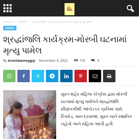
Home
SURAT
શ્રદ્ધાંજલિ કાર્યક્રમ-મોરબી ઘટનામાં મૃત્યુ પામેલ
SURAT
શ્રદ્ધાંજલિ કાર્યક્રમ-મોરબી ઘટનામાં
મૃત્યુ પામેલ
By
krantisamayguj
-
November 4, 2022
176
0
સુરત શહેર મહિલા કોંગ્રેસ દ્વારા મોરબી
ઘટનામાં મૃત્યુ પામેલને શ્રદ્ધાંજલિ
મીણબત્તીથી આંબેડકર પ્રતિમા પાસે,
રિંગરોડ, માન દરવાજા, સુરત ખાતે સ્થાનિક
બહેનો અને મહિલા આપી હતી.