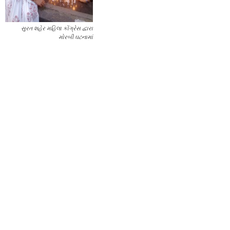
સુરત શહેર મહિલા કોંગ્રેસ દ્વારા
મોરબી ઘટનામાં