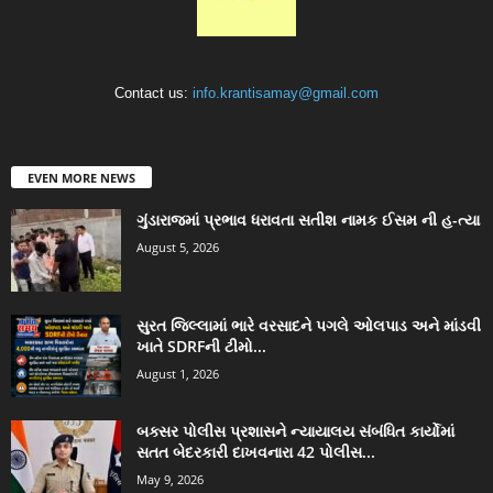
Contact us:
info.krantisamay@gmail.com
EVEN MORE NEWS
ગુંડારાજમાં પ્રભાવ ધરાવતા સતીશ નામક ઈસમ ની હ-ત્યા
August 5, 2026
સુરત જિલ્લામાં ભારે વરસાદને પગલે ઓલપાડ અને માંડવી
ખાતે SDRFની ટીમો...
August 1, 2026
બક્સર પોલીસ પ્રશાસને ન્યાયાલય સંબંધિત કાર્યોમાં
સતત બેદરકારી દાખવનારા 42 પોલીસ...
May 9, 2026