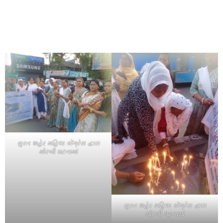
સુરત શહેર મહિલા કોંગ્રેસ દ્વારા
મોરબી ઘટનામાં
સુરત શહેર મહિલા કોંગ્રેસ દ્વારા
મોરબી ઘટનામાં