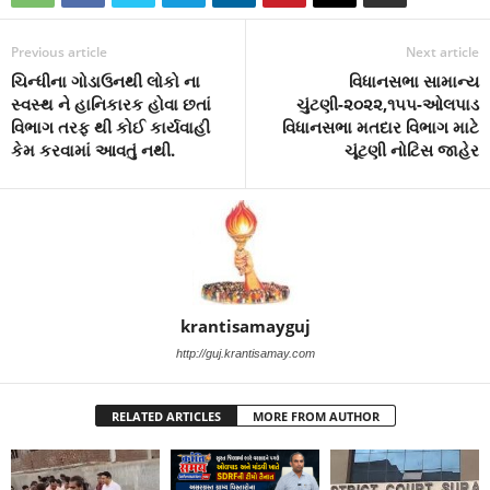
Previous article
Next article
ચિન્ધીના ગોડાઉનથી લોકો ના
વિધાનસભા સામાન્ય
સ્વસ્થ ને હાનિકારક હોવા છતાં
ચુંટણી-૨૦૨૨,૧૫૫-ઓલપાડ
વિભાગ તરફ થી કોઈ કાર્યવાહી
વિધાનસભા મતદાર વિભાગ માટે
કેમ કરવામાં આવતું નથી.
ચૂંટણી નોટિસ જાહેર
krantisamayguj
http://guj.krantisamay.com
RELATED ARTICLES
MORE FROM AUTHOR