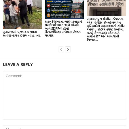
સલાબતપુરા પોલીસ સ્ટેશનના
સુરત જિલ્લામાં ભારે વરસાદને
એક પોલીસ કોન્સ્ટેબલ પર
પગલે ઓલપાડ અને માંડવી
ફરિયાદીને ધમકાવવાનો ગંભીર
ખાતે SDRFની ટીમો
આક્ષેપ, કોર્ટએ સ્પષ્ટ શબ્દોમાં
ગુંડારાજમાં પ્રભાવ ધરાવતા
તૈનાત:જિલ્લા કલેક્ટર તેજસ
કહ્યું કે “કાયદો દરેક માટે
સતીશ નામક ઈસમ ની હ-ત્યા
પરમાર
સમાન છે” અને મામલાની
નિષ્પક્ષ...
LEAVE A REPLY