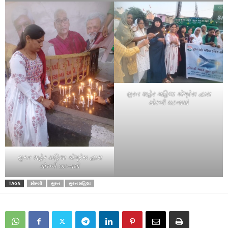
સુરત શહેર મહિલા કોંગ્રેસ દ્વારા
મોરબી ઘટનામાં
સુરત શહેર મહિલા કોંગ્રેસ દ્વારા
મોરબી ઘટનામાં
TAGS
મોરબી
સુરત
સુરત મહિલા