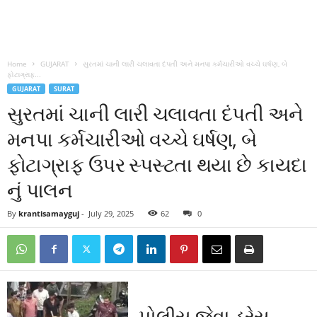
Home
GUJARAT
સુરતમાં ચાની લારી ચલાવતા દંપતી અને મનપા કર્મચારીઓ વચ્ચે ઘર્ષણ, બે
ફોટાગ્રાફ...
GUJARAT
SURAT
સુરતમાં ચાની લારી ચલાવતા દંપતી અને
મનપા કર્મચારીઓ વચ્ચે ઘર્ષણ, બે
ફોટાગ્રાફ ઉપર સ્પસ્ટતા થયા છે કાયદા
નું પાલન
By
krantisamayguj
-
July 29, 2025
62
0
પોલીસ જેવા ડ્રેસ