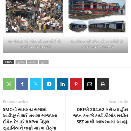
આ ઉધના એ ઝોન ની કામગીરી છે.
આ ઉધના બી ઝોન ની કામગીરી છે.
સંપુર્ણ કાયદા પ્રમાણે
સંપુર્ણ કાયદા પ્રમાણે
TAGS
પુલીસ
સચીન
સુરત
Previous article
Next article
SMCની સામાન્ય સભામાં
DRIએ 204.62 કરોડના હીરા
ખાડીપૂરને લઈ બબાલ ભાજપના
જપ્ત કબજે કર્યા-કૌભાંડ સચીન
દીપેન દેસાઈ AAPના વિપુલ
SEZ માંથી આચરવામાં આવ્યું.
સુહાગિયાને લાફો મારવા દોડ્યા