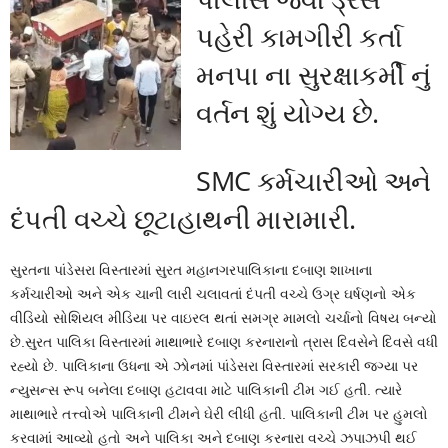
પહેરી કામગીરી કર્તા
મનપા ના સુરક્ષાકર્મી નું
વર્તન શું યોગ્ય છે.
SMC કર્મચારીઓ અને
દંપતી વચ્ચે છૂટાહાથની મારામારી.
સુરતના પાંડેસરા વિસ્તારમાં સુરત મહાનગરપાલિકાના દબાણ શાખાના
કર્મચારીઓ અને એક ચાની લારી ચલાવતાં દંપતી વચ્ચે ઉગ્ર ઘર્ષણનો એક
વીડિયો સોશિયલ મીડિયા પર વાઇરલ થતાં સમગ્ર મામલો ચર્ચાનો વિષય બન્યો
છે.સુરત પાલિકા વિસ્તારમાં માથાભારે દબાણ કરનારાનો ત્રાસ દિવસેને દિવસે વધી
રહ્યો છે. પાલિકાના ઉધના એ ઝોનમાં પાંડેસરા વિસ્તારમાં સરકારી જગ્યા પર
ન્યુસન્સ રૂપ બનેલા દબાણ હટાવવા માટે પાલિકાની ટીમ ગઈ હતી. ત્યારે
માથાભારે તત્ત્વોએ પાલિકાની ટીમને ઘેરી લીધી હતી. પાલિકાની ટીમ પર હુમલો
કરવામાં આવ્યો હતો અને પાલિકા અને દબાણ કરનારા વચ્ચે ઝપાઝપી થઈ