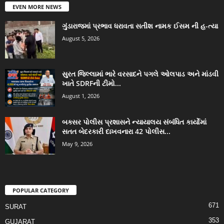
EVEN MORE NEWS
ગુંડારાજમાં પ્રભાવ ધરાવતા સતીશ નામક ઈસમ ની હ-ત્યા
August 5, 2026
સુરત જિલ્લામાં ભારે વરસાદને પગલે ઓલપાડ અને માંડવી
ખાતે SDRFની ટીમો...
August 1, 2026
બક્સર પોલીસ પ્રશાસને ન્યાયાલય સંબંધિત કાર્યોમાં
સતત બેદરકારી દાખવનારા 42 પોલીસ...
May 9, 2026
POPULAR CATEGORY
671
SURAT
353
GUJARAT