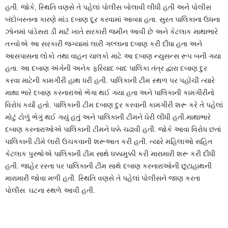
હતી. જોકે, સ્થિતિ વણસે તે પહેલાં પોલીસ બોલાવી લીધી હતી અને પોલીસ
બંદોબસ્તના કારણે માંડ દબાણ દૂર કરવામાં આવ્યા હતા. સુરત પાલિકાના ઉધના
ઝોનમાં પાંડેસરા ડી માર્ટ ખાતે સરકારી જમીન આવી છે અને કેટલાક માથાભારે
તત્ત્વોએ આ સરકારી જગ્યામાં લારી ગલ્લાના દબાણ કરી દીધા હતા અને
આસપાસના લોકો તથા વાહન ચાલકો માટે આ દબાણ ન્યુસન્સ રૂપ બની ગયા
હતા. આ દબાણ અંગેની અનેક ફરિયાદ બાદ પાલિકા તંત્ર દ્વારા દબાણ દુર
કરવા માટેની કામગીરી હાથ ધરી હતી. પાલિકાની ટીમ સ્થળ પર પહોંચી ત્યારે
માથા ભારે દબાણ કરનારાઓ ભેગા થઈ ગયા હતા અને પાલિકાની કામગીરીનો
વિરોધ કર્યો હતો. પાલિકાની ટીમ દબાણ દુર કરવાની કામગીરી શરૂ કરે તે પહેલાં
મોટું ટોળું ભેગું થઈ ગયું હતું અને પાલિકાની ટીમને ઘેરી લીધી હતી.માથાભારે
દબાણ કરનારાઓએ પાલિકાની ટીમને ધક્કે ચઢાવી હતી. જોકે આવા વિરોધ છતાં
પાલિકાની ટીમે લારી ઉચકવાની શરૂઆત કરી હતી. ત્યારે મહિલાઓ સહિત
કેટલાક પુરુષોએ પાલિકાની ટીમ સાથે ધક્કામુક્કી કરી મારામારી શરૂ કરી દીધી
હતી. જાહેર રસ્તા પર પાલિકાની ટીમ સાથે દબાણ કરનારાઓની છૂટાહાથની
મારામારી જોવા મળી હતી. સ્થિતિ વણસે તે પહેલાં પોલીસને જાણ કરતા
પોલીસ ઘટના સ્થળે આવી હતી.