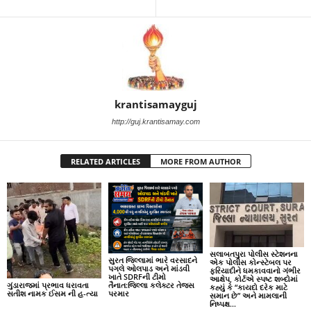
krantisamayguj
http://guj.krantisamay.com
RELATED ARTICLES
MORE FROM AUTHOR
સલાબતપુરા પોલીસ સ્ટેશનના
સુરત જિલ્લામાં ભારે વરસાદને
એક પોલીસ કોન્સ્ટેબલ પર
પગલે ઓલપાડ અને માંડવી
ફરિયાદીને ધમકાવવાનો ગંભીર
ખાતે SDRFની ટીમો
આક્ષેપ, કોર્ટએ સ્પષ્ટ શબ્દોમાં
ગુંડારાજમાં પ્રભાવ ધરાવતા
તૈનાત:જિલ્લા કલેક્ટર તેજસ
કહ્યું કે “કાયદો દરેક માટે
સતીશ નામક ઈસમ ની હ-ત્યા
પરમાર
સમાન છે” અને મામલાની
નિષ્પક્ષ...