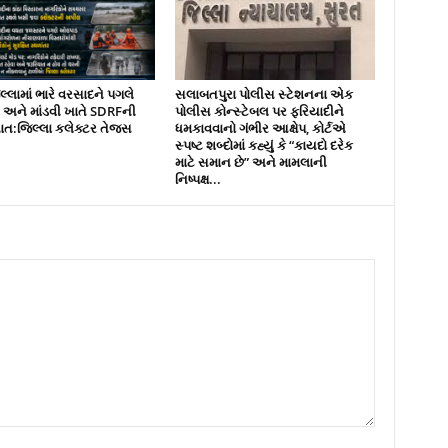
્લામાં ભારે વરસાદને પગલે
સલાબતપુરા પોલીસ સ્ટેશનના એક
ને માંડવી ખાતે SDRFની
પોલીસ કોન્સ્ટેબલ પર ફરિયાદીને
નાત:જિલ્લા કલેક્ટર તેજસ
ધમકાવવાનો ગંભીર આક્ષેપ, કોર્ટએ
સ્પષ્ટ શબ્દોમાં કહ્યું કે “કાયદો દરેક
માટે સમાન છે” અને મામલાની
નિષ્પક્ષ...