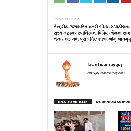
Previous article
કેન્દ્રીય જળશક્તિ મંત્રી સી.આર.પાટીલના 
સુરત મહાનગરપાલિકાના વિવિધ ઝોનમાં સાક
થનાર ૦૭ નવી પ્રાથમિક શાળાઓનું ખાતમુહૂર
krantisamayguj
http://guj.krantisamay.com
RELATED ARTICLES
MORE FROM AUTHOR