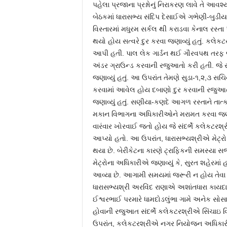
પહેલા પ્રજાના પ્રશ્નોનું નિરાકરણ લાવે તે આવશ્
બેઠકમાં ધારાસભ્ય સંદિપ દેસાઈએ ગભેણી-બુડીયા
વિસ્તારમાં મધુરમ સર્કલ થી કરાડવા કેનાલ રસ્
થયો હોય સત્વરે દુર કરવા જણાવ્યું હતું. કલ
આપી હતી. પાલ લેક ગાર્ડન થઈ ગૌરવપથ તરફ જત
અંડર ગ્રાઉન્ડ કરવાની રજુઆતો કરી હતી. જે 
જણાવ્યું હતું. આ ઉપરાંત તેમણે સુડા-૧,૨,૩ સ
કરવામાં આવેલ હોય દબાણો દુર કરવાની રજુઆત સ
જણાવ્યું હતું. સણીયા-કણદે આગળ રસ્તાને તાત્ક
મકાન વિભાગના અધિકારીઓને મરામત કરવા જણાવ્ય
વારંવાર ખોરવાઈ જતો હોય જે સંદર્ભે કલેકટર
આપ્યો હતો. આ ઉપરાંત, ધારાસભ્યશ્રીએ મેટ્ર
થયા છે. બેરીકેટના કારણે ટ્રાફિકની સમસ્યા સ
મેટ્રોના અધિકારીએ જણાવ્યું કે, સુરત શહેરમાં હ
આવ્યા છે. આગામી સમયમાં જરૂરી ન હોય તેવા તમ
ધારાસભ્યશ્રી અરવિંદ રાણાએ અશાંતધારા કાય
ઈશ્વરભાઈ પરમારે ધામદોડલુંભા ગામે અનેક સોસ
હોવાની રજુઆત સંદર્ભે કલેકટરશ્રીએ સિંચાઇ વ
ઉપરાંત, કલેકટરશ્રીએ નગર નિયોજન અધિકા