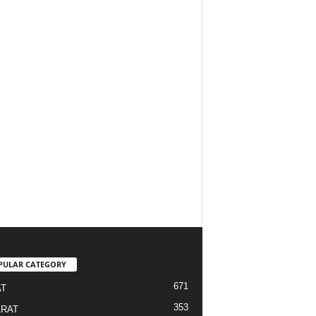
PULAR CATEGORY
671
T
353
RAT