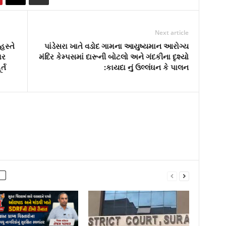
Next article
હસ્તે
પાંડેસરા ખાતે વડોદ ગામના આયુષ્યમાન આરોગ્ય
ાર
મંદિર કેમ્પસમાં દારૂની બોટલો અને ગંદકીના દૃશ્યો
્ત
:કાયદા નું ઉલ્લંઘન કે પાલન