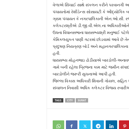
વેળાએ સિંચાઈ સાથે સંકલન કરીને પરવાનગી આપ
પંચાયતોમાં રેશીડેન્સ સોસાયટી કે ઔદ્યોગિક
ગ્રામ પંચાયત કે નગરપાલિકાની એન.ઓ.સી. રજુ
કલેકટરશ્રીએ ડી.જી.વી.એલ.ના અધિકારીઓને કાર
ઉધના વિધાનસભાના ધારાસભ્યશ્રી મનુભાઈ પટેલે 
કેમિકલયુકત પાણી ગટરમાં છોડવામાં આવે છે ત
પ્રદુષણ નિયત્રણ બોર્ડ અને મહાનગરપાલિકાના
હતી.
ધારાસભ્ય મોહનભાઇ ઢોડીયાએ બારડોલી-અનાવલ ફ
ગામે બની રહેલા બ્રિજના કામ માટે જમીન સંપાદ
બારડોલીને જરૂરી સુચનાઓ આપી હતી.
જિલ્લા વિકાસ અધિકારી શિવાની ગોયલ, સહિત 
સંચાલન નિવાસી અધિક કલેકટર વિજય રબારીએ બેઠ
TAGS
CITY
SURAT