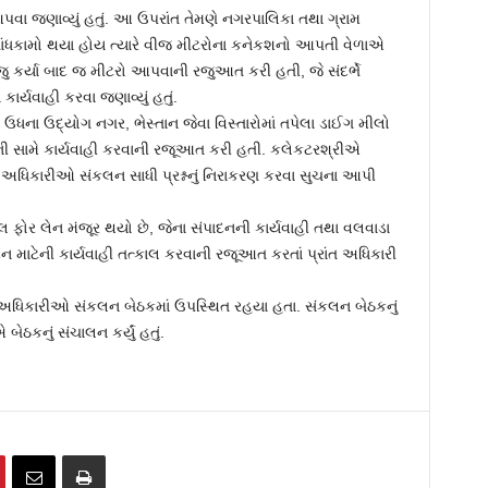
વા જણાવ્યું હતું. આ ઉપરાંત તેમણે નગરપાલિકા તથા ગ્રામ
 બાંધકામો થયા હોય ત્યારે વીજ મીટરોના કનેકશનો આપતી વેળાએ
 કર્યા બાદ જ મીટરો આપવાની રજુઆત કરી હતી, જે સંદર્ભે
્યવાહી કરવા જણાવ્યું હતું.
ઉધના ઉદ્યોગ નગર, ભેસ્તાન જેવા વિસ્તારોમાં તપેલા ડાઈગ મીલો
ેની સામે કાર્યવાહી કરવાની રજૂઆત કરી હતી. કલેકટરશ્રીએ
 અધિકારીઓ સંકલન સાધી પ્રશ્નનું નિરાકરણ કરવા સુચના આપી
ોર લેન મંજૂર થયો છે, જેના સંપાદનની કાર્યવાહી તથા વલવાડા
ન માટેની કાર્યવાહી તત્કાલ કરવાની રજૂઆત કરતાં પ્રાંત અધિકારી
અધિકારીઓ સંકલન બેઠકમાં ઉપસ્થિત રહયા હતા. સંકલન બેઠકનું
કનું સંચાલન કર્યું હતું.