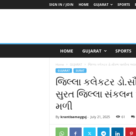
SIGN IN / JOIN
HOME
GUJARAT
SPORTS
K
HOME
GUJARAT
SPORTS
r
a
Home
GUJARAT
જિલ્લા કલેકટર ડો.સૌરભ પારધીના અધ્ય
n
GUJARAT
SURAT
t
જિલ્લા કલેકટર ડો.સૌ
i
S
સુરત જિલ્લા સંકલન
a
m
મળી
a
y
G
By
krantisamayguj
-
July 21, 2025
61
u
j
a