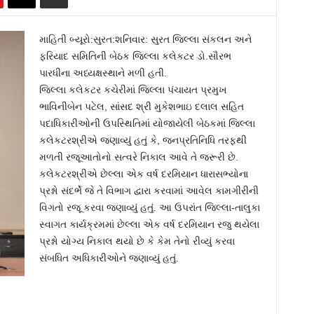
માહિતી બ્યૂરો:સુરત:શનિવાર: સુરત જિલ્લા સંકલન અને
ફરિયાદ સમિતિની બેઠક જિલ્લા કલેકટર ડો.સૌરભ
પારધીના અધ્યક્ષસ્થાને મળી હતી.
જિલ્લા કલેકટર કચેરીમાં જિલ્લા પંચાયત પ્રમુખ
ભાવિનીબેન પટેલ, સાંસદ શ્રી મુકેશભાઇ દલાલ સહિત
પદાધિકારીઓની ઉપસ્થિતિમાં યોજાયેલી બેઠકમાં જિલ્લા
કલેકટરશ્રીએ જણાવ્યું હતું કે, જનપ્રતિનિધિ તરફથી
મળતી રજૂઆતોનો સત્વરે નિકાલ આવે તે જરૂરી છે.
કલેકટરશ્રીએ છેલ્લા એક વર્ષ દરમિયાન ધારાસભ્યોના
પ્રશ્નો સંદર્ભે જે તે વિભાગ દ્વારા કરવામાં આવેલ કામગીરીની
વિગતો રજૂ કરવા જણાવ્યું હતું. આ ઉપરાંત જિલ્લા-તાલુકા
સ્વાગત કાર્યક્રમમાં છેલ્લા એક વર્ષ દરમિયાન રજુ થયેલા
પ્રશ્નો યોગ્ય નિકાલ થયો છે કે કેમ તેનો રીવ્યું કરવા
સંબધિત અધિકારીઓને જણાવ્યું હતું.