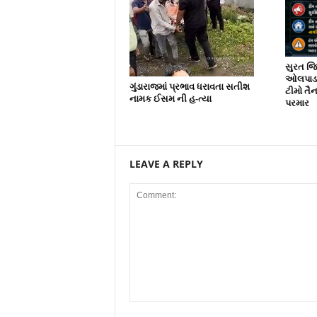
સુરત જિલ
ઓલપાડ અ
ગુંડારાજમાં પ્રભાવ ધરાવતા સતીશ
ટીમો તૈ
નામક ઈસમ ની હ-ત્યા
પરમાર
LEAVE A REPLY