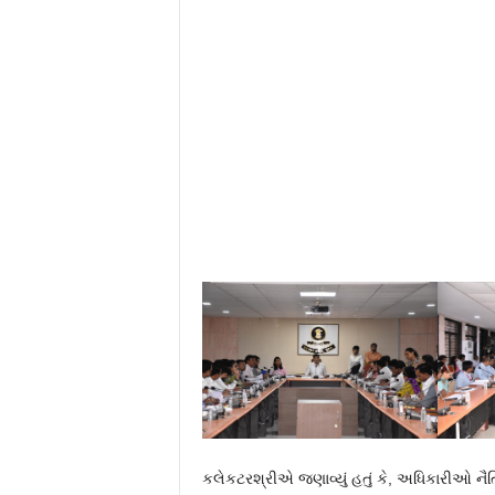
કલેકટરશ્રીએ જણાવ્યું હતું કે, અધિકારીઓ નૈ