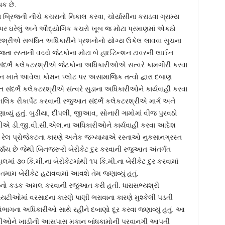
યક છે.
 બ્રિજની નીચે કચરાનો નિકાલ કરવા, ચોર્યાસીના કરાડવા ગ્રામ્ય
તા પર ઘરેલું અને ઔદ્યોગિક કચરો ખૂબ જ મોટા પ્રમાણમાં એકઠો
ેકટરશ્રીએ સબંધિત અધિકારીને પ્રશનોનો યોગ્ય ઉકેલ લાવવા સુચના
ા રસ્તાની વચ્ચે જેટકોના મોટા બે હાઈટેન્શન ટાવરની લાઈન
સંદર્ભે કલેકટરશ્રીએ જેટકોના અધિકારીઓએ સત્વરે કામગીરી કરવા
ચિન ખાતે આવેલા કોમન પ્લોટ પર અસામાજિક તત્વો દ્વારા દબાણ
ંદર્ભે કલેકટરશ્રીએ સંત્વરે સુડાના અધિકારીઓને કાર્યવાહી કરવા
ાલિક રીકાર્પેટ કરવાની રજુઆત સંદર્ભે કલેકટરશ્રીએ માર્ગ અને
ું હતું. બુડીયા, દીપલી, જીઆવ, સોનારી ગામોમાં વીજ પુરવઠો
શ્રીએ ડી.જી.વી.સી.એલ.ના અધિકારીઓને કાર્યવાહી કરવા આદેશ
ો રેલ પ્રોજેકટના કારણે અનેક જગ્યાયાએ રસ્તાઓ નુકસાનગ્રસ્ત
ર્જાય છે જેથી બિનજરૂરી બેરીકેટ દુર કરવાની રજુઆત અંતર્ગત
ાલમાં ૩૦ કિ.મી.ના બેરીકેટમાંથી ૧૫ કિ.મી.ના બેરીકેટ દુર કરવામાં
ામ બેરીકેટ હટાવવામાં આવશે તેમ જણાવ્યું હતું.
દાનો કડક અમલ કરવાની રજુઆત કરી હતી. ધારાસભ્યશ્રી
ાયટીઓમાં વરસાદના કારણે પાણી ભરાવાના કારણે મુશ્કેલી પડતી
િભાગના અધિકારીઓ સાથે રહીને દબાણો દૂર કરવા જણાવ્યું હતું. આ
રીઓને ખાડીની આસપાસ મકાન બાંધકામોની પરવાનગી આપતી