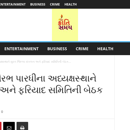
ENTERTAINMENT
BUSINESS
CRIME
HEALTH
ENTERTAINMENT
BUSINESS
CRIME
HEALTH
ક્ષસ્થાને સુરત જિલ્લા સંકલન અને ફરિયાદ સમિતિની બેઠક...
રભ પારધીના અધ્યક્ષસ્થાને
 અને ફરિયાદ સમિતિની બેઠક
0