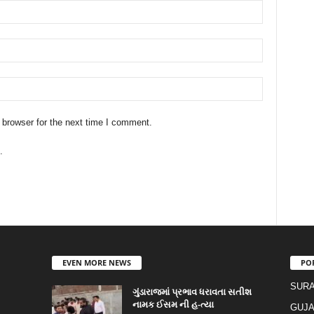
 browser for the next time I comment.
.
EVEN MORE NEWS
PO
SURA
ગુંડારાજમાં પ્રભાવ ધરાવતા સતીશ
નામક ઈસમ ની હ-ત્યા
GUJA