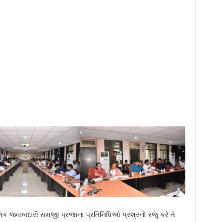
તિક જવાબદારી સમજી પ્રજાના પ્રતિનિધિઓ પ્રશ્રનો રજુ કરે તે