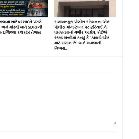
્લામાં ભારે વરસાદને પગલે
સલાબતપુરા પોલીસ સ્ટેશનના એક
ને માંડવી ખાતે SDRFની
પોલીસ કોન્સ્ટેબલ પર ફરિયાદીને
નાત:જિલ્લા કલેક્ટર તેજસ
ધમકાવવાનો ગંભીર આક્ષેપ, કોર્ટએ
સ્પષ્ટ શબ્દોમાં કહ્યું કે “કાયદો દરેક
માટે સમાન છે” અને મામલાની
નિષ્પક્ષ...