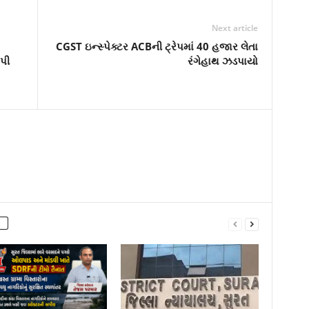
Next article
CGST ઇન્સ્પેક્ટર ACBની ટ્રેપમાં 40 હજાર લેતા
પી
રંગેહાથ ઝડપાયો