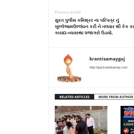
Previous article
સુરત પુલીસ કમિશ્રર ના પરિપત્ર નું
ખુલ્લેઆમઉલ્લંઘન કરી ને તલવાર થી કેક કા
કાયદા-વ્યવસ્થા ધજાગરો ઉડયો.
krantisamayguj
http://guj.krantisamay.com
RELATED ARTICLES
MORE FROM AUTHOR