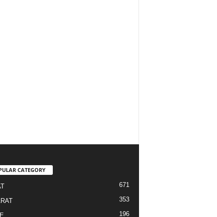
PULAR CATEGORY
671
T
353
RAT
196
E