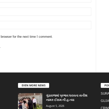
 browser for the next time I comment.
.
EVEN MORE NEWS
PO
SURA
ગુંડારાજમાં પ્રભાવ ધરાવતા સતીશ
નામક ઈસમ ની હ-ત્યા
GUJA
August 5, 2026
CRIM