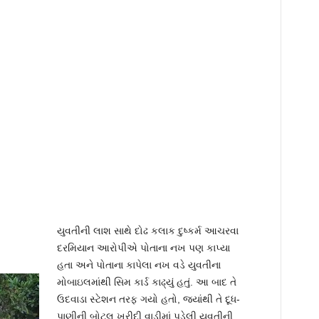
યુવતીની લાશ સાથે દોઢ કલાક દુષ્કર્મ આચરવા
દરમિયાન આરોપીએ પોતાના નખ પણ કાપ્યા
હતા અને પોતાના કાપેલા નખ વડે યુવતીના
મોબાઇલમાંથી સિમ કાર્ડ કાઢ્યું હતું. આ બાદ તે
ઉદવાડા સ્ટેશન તરફ ગયો હતો, જ્યાંથી તે દૂધ-
પાણીની બોટલ ખરીદી વાડીમાં પડેલી યુવતીની