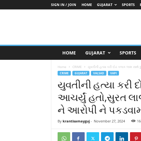
SIGN IN / JOIN
HOME
GUJARAT
SPORTS
K
HOME
GUJARAT
SPORTS
r
a
Home
CRIME
યુવતીની હત્યા કરી દોઢ કલાક લાશ સાથે દુ
n
CRIME
GUJARAT
VALSAD
VAPI
t
યુવતીની હત્યા કરી દો
i
S
આચર્યું હતો,સુરત લ
a
m
ને આરોપી ને પકડવામ
a
y
G
By
krantisamayguj
-
November 27, 2024
16
u
j
a