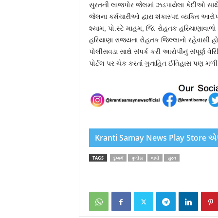
સુરતની લાજપોર જેલમાં ઝડપાયેલા કેદીઓ સાથે આ
જેલના કર્મચારીઓ દ્વારા શંકાસ્પદ વ્યક્તિ આરો
શ્યામ, પો.સ્ટે માહમ, જિ. રોહતક હરિયાણાવાળો 
હરિયાણા રાજ્યના રોહતક જિલ્લાનો રહેવાસી 
પોલીસવડા સાથે સંપર્ક કરી આરોપીનું સંપૂર્ણ વે
પોર્ટલ પર ચેક કરતાં ગુનાહિત ઈતિહાસ પણ મળ
Kranti Samay News Play Store એપ 
TAGS
દુષ્કર્મ
પુલીસ
વાપી
સુરત