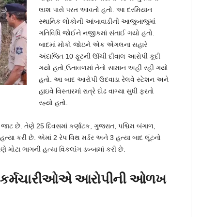
લાશ પાસે પરત આવતો હતો. આ દરમિયાન
સ્થાનિક લોકોની આંબાવાડીની આજુબાજુમાં
ગતિવિધિ જોઈને નજીકમાં સંતાઈ ગયો હતો.
બાદમાં મોકો જોઇને એક એંગલના સહારે
અંદાજિત 10 ફૂટની ઊંચી દીવાલ આરોપી કૂદી
ગયો હતો,ઉતાવળમાં તેનો સામાન અહીં રહી ગયો
હતો. આ બાદ આરોપી ઉદવાડા રેલવે સ્ટેશન અને
હાઇવે વિસ્તારમાં રાત્રે દોઢ વાગ્યા સુધી ફરતો
રહ્યો હતો.
ટ છે. તેણે 25 દિવસમાં કર્ણાટક, ગુજરાત, પશ્ચિમ બંગાળ,
 હત્યા કરી છે. એમાં 2 રેપ વિથ મર્ડર અને 3 હત્યા બાદ લૂંટનો
ણે મોટા ભાગની હત્યા વિકલાંગ ડબ્બામાં કરી છે.
ના કર્મચારીઓએ આરોપીની ઓળખ