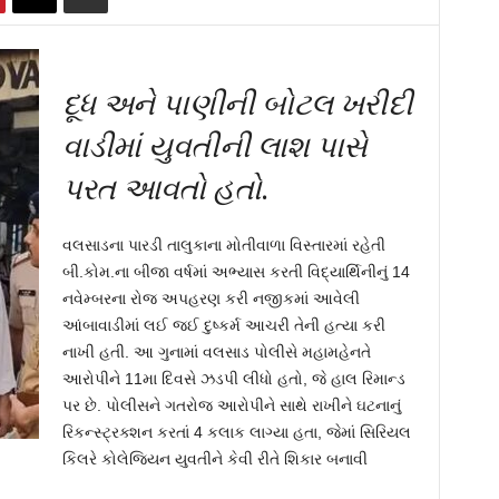
દૂધ અને પાણીની બોટલ ખરીદી
વાડીમાં યુવતીની લાશ પાસે
પરત આવતો હતો
.
વલસાડના પારડી તાલુકાના મોતીવાળા વિસ્તારમાં રહેતી
બી.કોમ.ના બીજા વર્ષમાં અભ્યાસ કરતી વિદ્યાર્થિનીનું 14
નવેમ્બરના રોજ અપહરણ કરી નજીકમાં આવેલી
આંબાવાડીમાં લઈ જઈ દુષ્કર્મ આચરી તેની હત્યા કરી
નાખી હતી. આ ગુનામાં વલસાડ પોલીસે મહામહેનતે
આરોપીને 11મા દિવસે ઝડપી લીધો હતો, જે હાલ રિમાન્ડ
પર છે. પોલીસને ગતરોજ આરોપીને સાથે રાખીને ઘટનાનું
રિકન્સ્ટ્રક્શન કરતાં 4 કલાક લાગ્યા હતા, જેમાં સિરિયલ
કિલરે કોલેજિયન યુવતીને કેવી રીતે શિકાર બનાવી