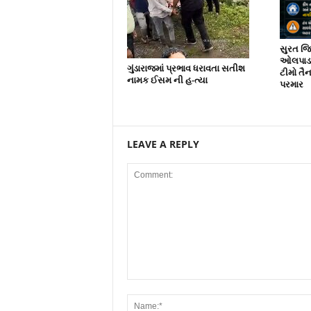
સુરત જિલ
ઓલપાડ અ
ગુંડારાજમાં પ્રભાવ ધરાવતા સતીશ
ટીમો તૈ
નામક ઈસમ ની હ-ત્યા
પરમાર
LEAVE A REPLY