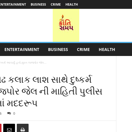
ENTERTAINMENT
BUSINESS
CRIME
HEALTH
ENTERTAINMENT
BUSINESS
CRIME
HEALTH
ષ્કર્મ આચર્યું હતો,સુરત લાજપોર જેલ...
ઢ કલાક લાશ સાથે દુષ્કર્મ
ાજપોર જેલ ની માહિતી પુલીસ
ાં મદદરૂપ
6
0