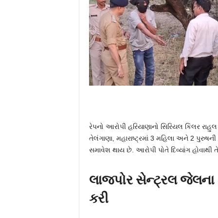
રેપનો આરોપી હરિયાણાનો સિરિયલ કિલર રાહુલ જા
તેલંગાણા, મહારાષ્ટ્રમાં 3 મહિલા અને 2 પુરુષની
સમાવેશ થાય છે. આરોપી પોતે દિવ્યાંગ હોવાથી તે
લાજપોર સેન્ટ્રલ જેલ
કરી