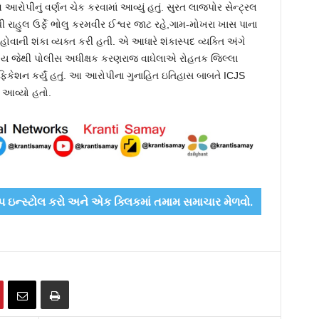
રોપીનું વર્ણન ચેક કરવામાં આવ્યું હતું. સુરત લાજપોર સેન્ટ્રલ
પી રાહુલ ઉર્ફે ભોલુ કરમવીર ઈશ્વર જાટ રહે,ગામ-મોખરા ખાસ પાના
હોવાની શંકા વ્યક્ત કરી હતી. એ આધારે શંકાસ્પદ વ્યક્તિ અંગે
હોય જેથી પોલીસ અધીક્ષક કરણરાજ વાઘેલાએ રોહતક જિલ્લા
રિફિકેશન કર્યું હતું. આ આરોપીના ગુનાહિત ઇતિહાસ બાબતે ICJS
ી આવ્યો હતો.
ઇન્સ્ટોલ કરો અને એક ક્લિકમાં તમામ સમાચાર મેળવો.