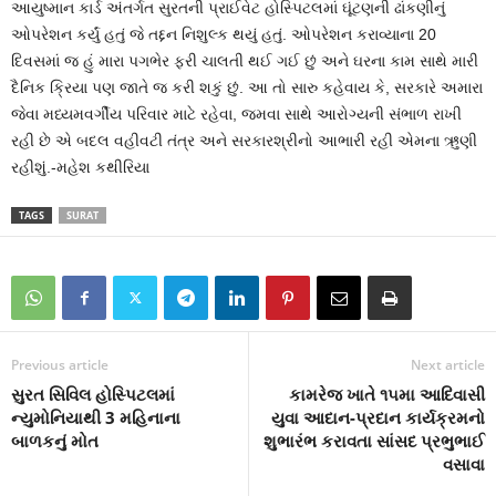
આયુષ્માન કાર્ડ અંતર્ગત સુરતની પ્રાઈવેટ હોસ્પિટલમાં ઘૂંટણની ઢાંકણીનું
ઓપરેશન કર્યું હતું જે તદ્દન નિશુલ્ક થયું હતું. ઓપરેશન કરાવ્યાના 20
દિવસમાં જ હું મારા પગભેર ફરી ચાલતી થઈ ગઈ છું અને ઘરના કામ સાથે મારી
દૈનિક ક્રિયા પણ જાતે જ કરી શકું છું. આ તો સારુ કહેવાય કે, સરકારે અમારા
જેવા મધ્યમવર્ગીય પરિવાર માટે રહેવા, જમવા સાથે આરોગ્યની સંભાળ રાખી
રહી છે એ બદલ વહીવટી તંત્ર અને સરકારશ્રીનો આભારી રહી એમના ઋુણી
રહીશું.-મહેશ કથીરિયા
TAGS
SURAT
Previous article
Next article
સુરત સિવિલ હોસ્પિટલમાં
કામરેજ ખાતે ૧૫મા આદિવાસી
ન્યુમોનિયાથી 3 મહિનાના
યુવા આદાન-પ્રદાન કાર્યક્રમનો
બાળકનું મોત
શુભારંભ કરાવતા સાંસદ પ્રભુભાઈ
વસાવા