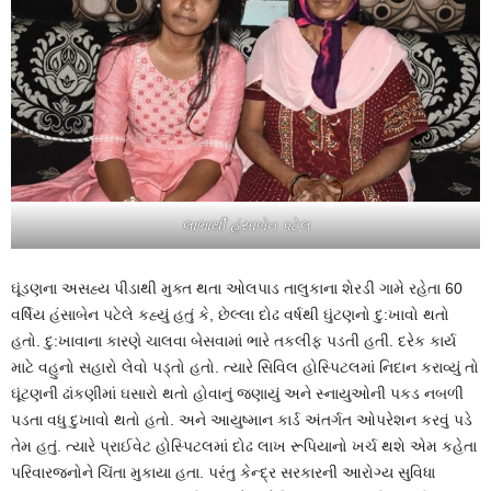
લાભાર્થી હંસાબેન પટેલ
ઘૂંડણના અસહ્ય પીડાથી મુક્ત થતા ઓલપાડ તાલુકાના શેરડી ગામે રહેતા 60
વર્ષિય હંસાબેન પટેલે કહ્યું હતું કે, છેલ્લા દોઢ વર્ષથી ઘુંટણનો દુ:ખાવો થતો
હતો. દુ:ખાવાના કારણે ચાલવા બેસવામાં ભારે તકલીફ પડતી હતી. દરેક કાર્ય
માટે વહુનો સહારો લેવો પડ્તો હતો. ત્યારે સિવિલ હોસ્પિટલમાં નિદાન કરાવ્યું તો
ઘૂંટણની ઢાંકણીમાં ઘસારો થતો હોવાનું જણાયું અને સ્નાયુઓની પકડ નબળી
પડતા વધુ દુખાવો થતો હતો. અને આયુષ્માન કાર્ડ અંતર્ગત ઓપરેશન કરવું પડે
તેમ હતું. ત્યારે પ્રાઈવેટ હોસ્પિટલમાં દોઢ લાખ રૂપિયાનો ખર્ચ થશે એમ કહેતા
પરિવારજનોને ચિંતા મુકાયા હતા. પરંતુ કેન્દ્ર સરકારની આરોગ્ય સુવિધા