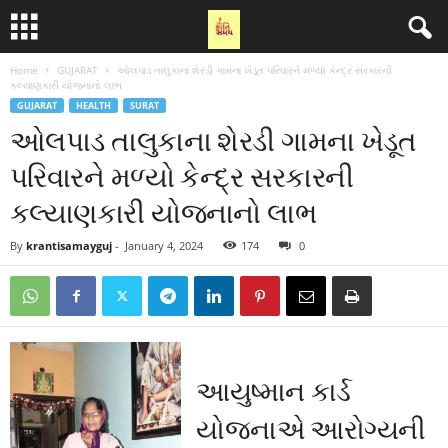
Home
GUJARAT
ઓલપાડ તાલુકાના શેરડી ગામના ખેડૂત પરિવારને મળ્યો કેન્દ્ર સરકારની
કલ્યાણકારી યોજનાનો લાભ
GUJARAT
HEALTH
SURAT
ઓલપાડ તાલુકાના શેરડી ગામના ખેડૂત
પરિવારને મળ્યો કેન્દ્ર સરકારની
કલ્યાણકારી યોજનાનો લાભ
By
krantisamayguj
-
January 4, 2024
174
0
આયુષ્માન કાર્ડ
યોજનાએ આરોગ્યની