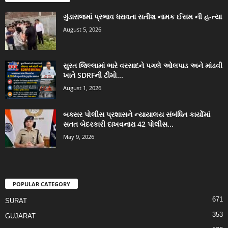
ગુંડારાજમાં પ્રભાવ ધરાવતા સતીશ નામક ઈસમ ની હ-ત્યા
August 5, 2026
સુરત જિલ્લામાં ભારે વરસાદને પગલે ઓલપાડ અને માંડવી
ખાતે SDRFની ટીમો...
August 1, 2026
બક્સર પોલીસ પ્રશાસને ન્યાયાલય સંબંધિત કાર્યોમાં
સતત બેદરકારી દાખવનારા 42 પોલીસ...
May 9, 2026
POPULAR CATEGORY
671
SURAT
353
GUJARAT