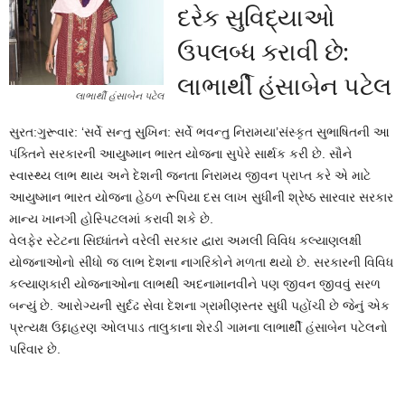
દરેક સુવિદ્યાઓ
ઉપલબ્ધ કરાવી છે:
લાભાર્થી હંસાબેન પટેલ
લાભાર્થી હંસાબેન પટેલ
સુરત:ગુરૂવાર: ‘સર્વે સન્તુ સુખિન: સર્વે ભવન્તુ નિરામયા’સંસ્કૃત સુભાષિતની આ
પંક્તિને સરકારની આયુષ્માન ભારત યોજના સુપેરે સાર્થક કરી છે. સૌને
સ્વાસ્થ્ય લાભ થાય અને દેશની જનતા નિરામય જીવન પ્રાપ્ત કરે એ માટે
આયુષ્માન ભારત યોજના હેઠળ રૂપિયા દસ લાખ સુધીની શ્રેષ્ઠ સારવાર સરકાર
માન્ય ખાનગી હોસ્પિટલમાં કરાવી શકે છે.
વેલફેર સ્ટેટના સિધ્ધાંતને વરેલી સરકાર દ્વારા અમલી વિવિધ કલ્યાણલક્ષી
યોજનાઓનો સીધો જ લાભ દેશના નાગરિકોને મળતા થયો છે. સરકારની વિવિધ
કલ્યાણકારી યોજનાઓના લાભથી અદનામાનવીને પણ જીવન જીવવું સરળ
બન્યું છે. આરોગ્યની સુર્દઢ સેવા દેશના ગ્રામીણસ્તર સુધી પહોંચી છે જેનું એક
પ્રત્યક્ષ ઉદ્દાહરણ ઓલપાડ તાલુકાના શેરડી ગામના લાભાર્થી હંસાબેન પટેલનો
પરિવાર છે.