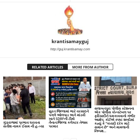
krantisamayguj
http://guj.krantisamay.com
RELATED ARTICLES
MORE FROM AUTHOR
સલાબતપુરા પોલીસ સ્ટેશનના
સુરત જિલ્લામાં ભારે વરસાદને
એક પોલીસ કોન્સ્ટેબલ પર
પગલે ઓલપાડ અને માંડવી
ફરિયાદીને ધમકાવવાનો ગંભીર
ખાતે SDRFની ટીમો
આક્ષેપ, કોર્ટએ સ્પષ્ટ શબ્દોમાં
ગુંડારાજમાં પ્રભાવ ધરાવતા
તૈનાત:જિલ્લા કલેક્ટર તેજસ
કહ્યું કે “કાયદો દરેક માટે
સતીશ નામક ઈસમ ની હ-ત્યા
પરમાર
સમાન છે” અને મામલાની
નિષ્પક્ષ...