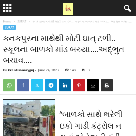
Home
SURAT
કનકપુરના માથેથી મોટી ઘાત્ ટળી.. સ્કૂલના બાળકો માંડ બચ્યા….અદ્ભુત બચાવ….
SURAT
કનકપુરના માથેથી મોટી ઘાત્ ટળી..
સ્કૂલના બાળકો માંડ બચ્યા….અદ્ભુત
બચાવ….
By
krantisamayguj
-
June 24, 2023
148
0
“બાળકો સાથે ભરેલી
ઇકો ગાડી કંટ્રોલ ન