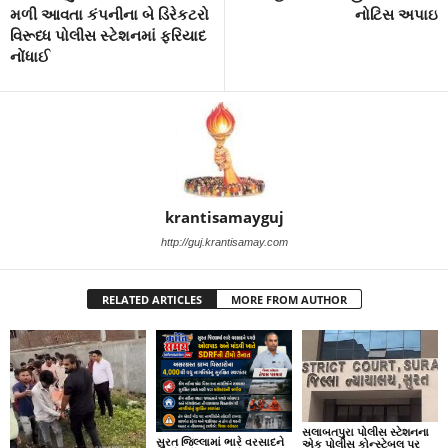
મળી આવતા કંપનીના બે ડિરેકટરો
નોટિસ અપાઇ
વિરૂધ્ધ પોલીસ સ્ટેશનમાં ફરિયાદ
નોંધાઈ
krantisamayguj
http://guj.krantisamay.com
RELATED ARTICLES
MORE FROM AUTHOR
સલાબતપુરા પોલીસ સ્ટેશનના
સુરત જિલ્લામાં ભારે વરસાદને
એક પોલીસ કોન્સ્ટેબલ પર