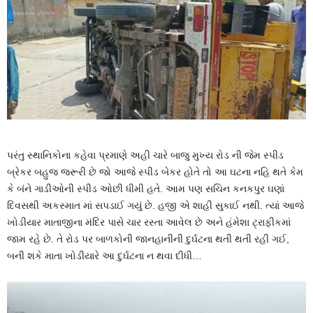
પરંતુ સ્થાનિકોના કહેવા પ્રમાણે અહી ચારે બાજુ મુખ્ય રોડ ની જેમ સ્પીડ
બ્રેકર બહુજ જરૂરી છે જો આજે સ્પીડ બેકર હોતે તો આ ઘટના નહિ થતે કેમ
કે બંને ગાડીઓની સ્પીડ ઓછી ધીમી હતે. આમ પણ સચિન કનકપુર ઘણાં
દિવસથી અકસ્માત માં સપડાઈ ગયું છે. હજી એ શાહી સુકાઈ નથી. ત્યાં આજે
ખોડીયાર માતાજીના મંદિર પાસે ચાર રસ્તા આવેલ છે અને હંમેશા ટ્રાફીકમાં
જામ રહે છે. તે રોડ પર બાળકોની જાનહાનીની દુર્ઘટના થતી થતી રહી ગઈ,
બની શકે માતા ખોડીયારે આ દુર્ઘટના ન થવા દીધી…