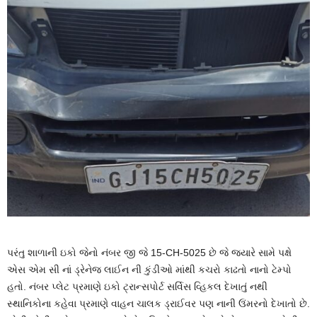
પરંતુ શાળાની ઇકો જેનો નંબર જી જે 15-CH-5025 છે જે જ્યારે સામે પક્ષે
એસ એમ સી નાં ડ્રેનેજ લાઈન ની કુંડીઓ માંથી કચરો કાઢતો નાનો ટેમ્પો
હતો. નંબર પ્લેટ પ્રમાણે ઇકો ટ્રાન્સપોર્ટ સર્વિસ વ્હિકલ દેખાતું નથી
સ્થાનિકોના કહેવા પ્રમાણે વાહન ચાલક ડ્રાઈવર પણ નાની ઉંમરનો દેખાતો છે.