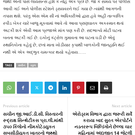
જેથી એની પાસે લાયસન્સ હશે કે નહિ એક પ્રશ્ન છે. જો કે સમય પર પોલીસ
આવી ગઈ અને પોલીસ સ્ટેશને ડ્રાયવરને લઈ ગયા છે ત્યાંથી આગળની
તપાસ થશે. પરંતુ એસ એમ સી નાં અધિકારીઓ દ્વારા હવે અહી તાત્કાલિક
સ્પીડ બેકર ચારે બાજુ મૂકવામાં આવે તો આવા પ્રાણઘાતક અકસ્માત થતાં
અટકી શકે એવી આમ પ્રજાએ માંગ પણ કરી છે. સદભાગ્યે મોટી ઘટના
બનતા અટકી ગઈ છે. ઇકોનું કંટ્રોલ ગુમાવતા આ ઘટના ઘડી છે એવું
સ્થાનિકોના કહેવું છે, છતાં માતા ખોડીયાર કૃપાથી બાળકોની જાનહાનિ થઈ
નથી એ એક અદ્ભુત ચમત્કાર થયો કહેવાય……
TAGS
સચીન
સ્કુલ
Previous article
Next article
સચીન જી.આઈ.ડી.સી. વિસ્તારની
એરોડ્રમ વિભાગ દ્વારા જરૂરી સર્વે
રૂદ્રાક્ષ સિન્થેટીકસ પ્રા.લી.માંથી
કરાયા બાદ સુરત એરપોર્ટને
૩૫૦ કિલોનો નીમકોટેડયુકત
નડતરરૂપ બિલ્ડિંગોને છેલ્લા ચાર
સબસીડીયુકત ખાતરનો જથ્થો
મહિનામાં અંદાજીત 14 જેટલી