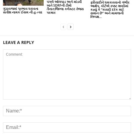
પગલે ઓલપાડ અને માંડવી
ફરિયાદીને ધમકાવવાનો ગંભીર
ખાતે SDRFની ટીમો
આક્ષેપ, કોર્ટએ સ્પષ્ટ શબ્દોમાં
ગુંડારાજમાં પ્રભાવ ધરાવતા
તૈનાત:જિલ્લા કલેક્ટર તેજસ
કહ્યું કે “કાયદો દરેક માટે
સતીશ નામક ઈસમ ની હ-ત્યા
પરમાર
સમાન છે” અને મામલાની
નિષ્પક્ષ...
LEAVE A REPLY