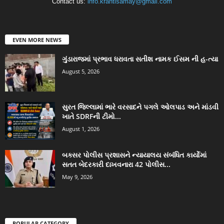
Contact us:
info.krantisamay@gmail.com
EVEN MORE NEWS
ગુંડારાજમાં પ્રભાવ ધરાવતા સતીશ નામક ઈસમ ની હ-ત્યા
August 5, 2026
સુરત જિલ્લામાં ભારે વરસાદને પગલે ઓલપાડ અને માંડવી
ખાતે SDRFની ટીમો...
August 1, 2026
બક્સર પોલીસ પ્રશાસને ન્યાયાલય સંબંધિત કાર્યોમાં
સતત બેદરકારી દાખવનારા 42 પોલીસ...
May 9, 2026
POPULAR CATEGORY