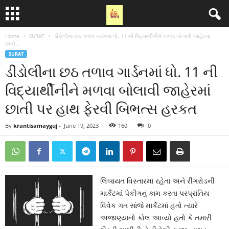
Home
SURAT
ડીંડોલીના છઠ તળાવ ગાર્ડનમાં ધો. 11 ની વિદ્યાર્થીનીને મળવા બોલાવી જાહેરમાં
છાતી...
SURAT
ડીંડોલીના છઠ તળાવ ગાર્ડનમાં ધો. 11 ની
વિદ્યાર્થીનીને મળવા બોલાવી જાહેરમાં
છાતી પર હાથ ફેરવી બિભત્સ હરકત
By
krantisamayguj
-
June 19, 2023
160
0
લિંબાયત વિસ્તારમાં રહેતા અને રીંગરોડની
માર્કેટમાં પેકીંગનું કામ કરતા પરપ્રાંતિય
વિવેક ગત સાંજે માર્કેટમાં હતો ત્યારે
અજાણ્યાનો કોલ આવ્યો હતો કે તમારી