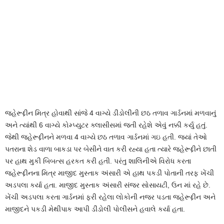
જહેરૂદ્દીન મિત્ર હોવાથી સાંજે 4 વાગ્યે ડીંડોલીની છઠ તળાવ ગાર્ડનમાં મળવાનું
અને ત્યાંથી 6 વાગ્યે કોમ્પ્યુટર ક્લાસીસમાં જતી રહેશે એવું નક્કી કર્યુ હતું.
જેથી જહેરૂદ્દીનને મળવા 4 વાગ્યે છઠ તળાવ ગાર્ડનમાં ગઇ હતી. જયાં તેઓ
પતરાના શેડ વાળા બાકડા પર બેસીને વાત કરી રહ્યા હતા ત્યારે જહેરૂદ્દીને છાતી
પર હાથ મુકી બિબત્સ હરકત કરી હતી. પરંતુ શાલિનીએ વિરોધ કરતા
જહેરૂદ્દીનના મિત્ર માજીદ મુસ્તાક અંસારી એ હાથ પકડી પોતાની તરફ ખેંચી
અડપલા કર્યા હતા. માજીદ મુસ્તાક અંસારી સંજર સોસાયટી, ઉન માં રહે છે.
ખેંચી અડપલા કરતા ગાર્ડનમાં ફરી રહેલા લોકોની નજર પડતા જહેરૂદ્દીન અને
માજીદને પકડી મેથીપાક આપી ડીંડોલી પોલીસને હવાલે કર્યા હતા.