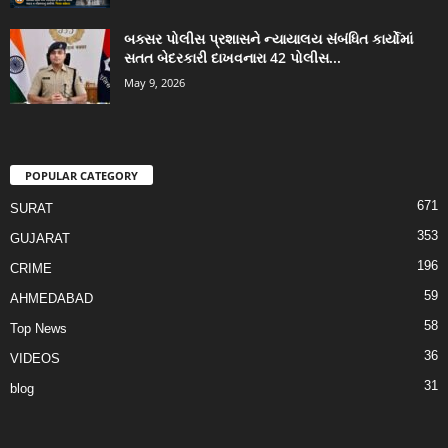
બક્સર પોલીસ પ્રશાસને ન્યાયાલય સંબંધિત કાર્યોમાં
સતત બેદરકારી દાખવનારા 42 પોલીસ...
May 9, 2026
POPULAR CATEGORY
671
SURAT
353
GUJARAT
196
CRIME
59
AHMEDABAD
58
Top News
36
VIDEOS
31
blog