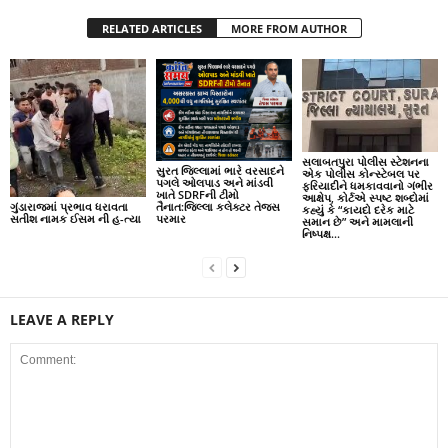
RELATED ARTICLES
MORE FROM AUTHOR
સલાબતપુરા પોલીસ સ્ટેશનના
સુરત જિલ્લામાં ભારે વરસાદને
એક પોલીસ કોન્સ્ટેબલ પર
પગલે ઓલપાડ અને માંડવી
ફરિયાદીને ધમકાવવાનો ગંભીર
ખાતે SDRFની ટીમો
આક્ષેપ, કોર્ટએ સ્પષ્ટ શબ્દોમાં
ગુંડારાજમાં પ્રભાવ ધરાવતા
તૈનાત:જિલ્લા કલેક્ટર તેજસ
કહ્યું કે “કાયદો દરેક માટે
સતીશ નામક ઈસમ ની હ-ત્યા
પરમાર
સમાન છે” અને મામલાની
નિષ્પક્ષ...
LEAVE A REPLY