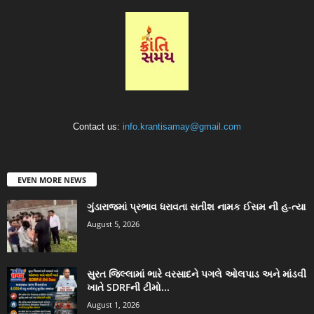
Contact us:
info.krantisamay@gmail.com
EVEN MORE NEWS
ગુંડારાજમાં પ્રભાવ ધરાવતા સતીશ નામક ઈસમ ની હ-ત્યા
August 5, 2026
સુરત જિલ્લામાં ભારે વરસાદને પગલે ઓલપાડ અને માંડવી
ખાતે SDRFની ટીમો...
August 1, 2026