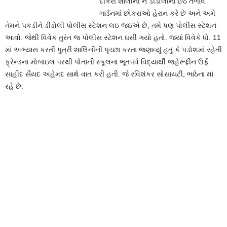
દીકરી શાલીની ને ડીંડોલીના છઠ તળાવ
ગાર્ડનમાં છોકરાઓ હેરાન કરે છે અને અમે
તેમને પકડીને ડીંડોલી પોલીસ સ્ટેશન લઇ જઇએ છે, તમે પણ પોલીસ સ્ટેશન
આવો. જેથી વિવેક તુરંત જ પોલીસ સ્ટેશન ઘસી ગયો હતો. જયાં વિવેકે ધો. 11
માં અભ્યાસ કરતી પુત્રી શાલિનીની પૃચ્છા કરતા જણાવ્યું હતું કે પડોશમાં રહેતી
ફ્રેન્ડના મોબાઇલ પરથી પોતાની સ્કૂલના ભૂતપર્વ વિદ્યાર્થી જહેરૂદ્દીન ઉર્ફે
સાહીદ સૈયદ અહેમદ સાથે વાત કરી હતી. જે રવિશંકર સોસાયટી, ભાઠેના માં
રહે છે.