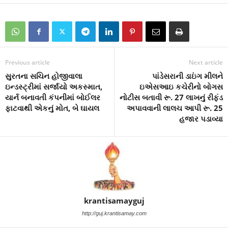
Previous article
Next article
સુરતના સચિન હોજીવાલા
પાંડેસરાની ડાઇંગ મીલને
ઇન્ડસ્ટ્રીમાં સર્જાયો અકસ્માત,
ઇએસઆઇ કચેરીનો બોગસ
યાર્ન બનાવતી કંપનીમાં બોઈલર
નોટીસ બતાવી રૂ. 27 લાખનું રીફંડ
ફાટવાથી એકનું મોત, બે ઘાયલ
અપાવવાની લાલચ આપી રૂ. 25
હજાર પડાવ્યા
krantisamayguj
http://guj.krantisamay.com