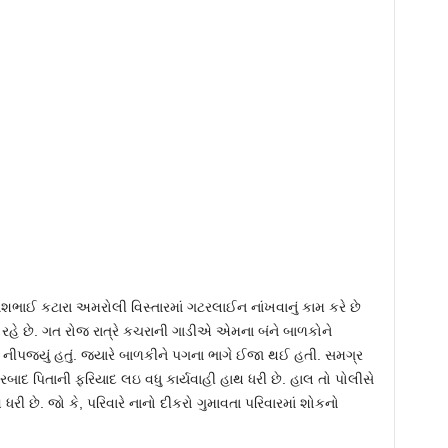
ેશભાઈ કટારા અમરોલી વિસ્તારમાં ગટરલાઈન નાંખવાનું કામ કરે છે
 રહે છે. ગત રોજ રાત્રે કચરાની ગાડીએ એમના બંને બાળકોને
ોત નીપજ્યું હતું. જ્યારે બાળકીને પગના ભાગે ઈજા થઈ હતી. સમગ્ર
બાદ પિતાની ફરિયાદ લઇ વધુ કાર્યવાહી હાથ ધરી છે. હાલ તો પોલીસે
ધરી છે. જો કે, પરિવારે નાનો દીકરો ગુમાવતા પરિવારમાં શોકનો