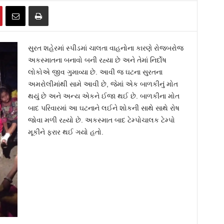
સુરત શહેરમાં સ્પીડમાં ચાલતા વાહનોના કારણે રોજબરોજ
અકસ્માતના બનાવો બની રહ્યા છે અને તેમાં નિર્દોષ
લોકોએ જીવ ગુમાવ્યા છે. આવી જ ઘટના સુરતના
અમરોલીમાંથી સામે આવી છે, જેમાં એક બાળકીનું મોત
થયું છે અને અન્ય એકને ઈજા થઈ છે. બાળકીના મોત
બાદ પરિવારમાં આ ઘટનાને લઈને શોકની સાથે સાથે રોષ
જોવા મળી રહ્યો છે. અકસ્માત બાદ ટેમ્પોચાલક ટેમ્પો
મૂકીને ફરાર થઈ ગયો હતો.