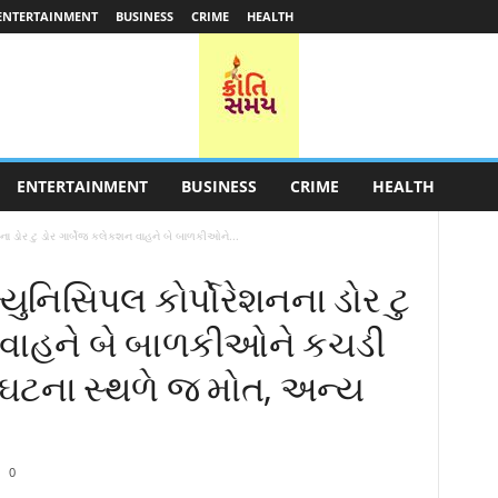
ENTERTAINMENT
BUSINESS
CRIME
HEALTH
ENTERTAINMENT
BUSINESS
CRIME
HEALTH
ના ડોર ટુ ડોર ગાર્બેજ કલેકશન વાહને બે બાળકીઓને...
યુનિસિપલ કોર્પોરેશનના ડોર ટુ
ન વાહને બે બાળકીઓને કચડી
 ઘટના સ્થળે જ મોત, અન્ય
0