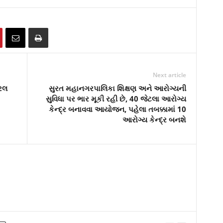
Next article
ઇરલ
સુરત મહાનગરપાલિકા શિક્ષણ અને આરોગ્યની
સુવિધા પર ભાર મૂકી રહી છે, 40 જેટલા આરોગ્ય
કેન્દ્ર બનાવવા આયોજન, પહેલા તબક્કામાં 10
આરોગ્ય કેન્દ્ર બનશે