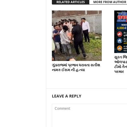
RELATED ARTICLES
MORE FROM AUTHOR
સુરત જિલ
ઓલપાડ અ
ગુંડારાજમાં પ્રભાવ ધરાવતા સતીશ
ટીમો તૈ
નામક ઈસમ ની હ-ત્યા
પરમાર
LEAVE A REPLY