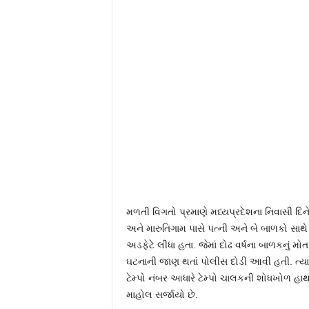
મળતી વિગતો પ્રમાણે મધ્યપ્રદેશના નિવાસી દિન
અને મારુતિગામ પાસે પત્ની અને બે બાળકો સાથે
અડફેટે લીધા હતા. જેમાં દોઢ વર્ષના બાળકનું મ
ઘટનાની જાણ થતાં પોલીસ દોડી આવી હતી. ત્યાર
ટેમ્પો નંબર આધારે ટેમ્પો ચાલકની શોધખોળ હાથ 
માહોલ સર્જાયો છે.