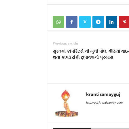
Previous article
સુરતમાં કોર્પોરેટરો ની ખુલી પોલ, વીડિયો વા
થતા કાપડ ઢાંકી છૂપાવવાનો પ્રયાસ
krantisamayguj
http://guj.krantisamay.com