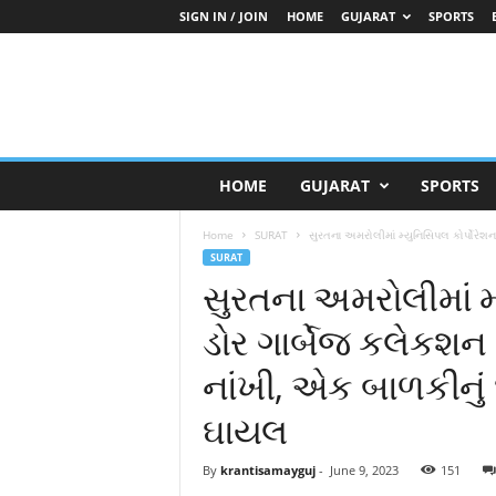
SIGN IN / JOIN
HOME
GUJARAT
SPORTS
K
HOME
GUJARAT
SPORTS
r
a
Home
SURAT
સુરતના અમરોલીમાં મ્યુનિસિપલ કોર્પોરેશન
n
SURAT
t
સુરતના અમરોલીમાં મ્
i
S
ડોર ગાર્બેજ કલેકશ
a
m
નાંખી, એક બાળકીનું
a
y
ઘાયલ
G
u
j
By
krantisamayguj
-
June 9, 2023
151
a