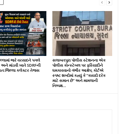
્લામાં ભારે વરસાદને પગલે
સલાબતપુરા પોલીસ સ્ટેશનના એક
ને માંડવી ખાતે SDRFની
પોલીસ કોન્સ્ટેબલ પર ફરિયાદીને
નાત:જિલ્લા કલેક્ટર તેજસ
ધમકાવવાનો ગંભીર આક્ષેપ, કોર્ટએ
સ્પષ્ટ શબ્દોમાં કહ્યું કે “કાયદો દરેક
માટે સમાન છે” અને મામલાની
નિષ્પક્ષ...