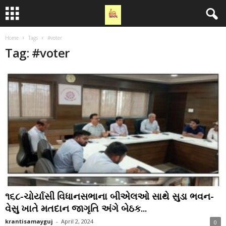
Home
Tags
#voter
Tag: #voter
૧૬૮-ચોર્યાસી વિધાનસભાના બીએલઓ સાથે સુડા ભવન-
વેસુ ખાતે મતદાન જાગૃતિ અંગે બેઠક...
krantisamayguj
-
April 2, 2024
0