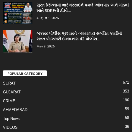
સુરત જિલ્લામાં ભારે વરસાદને પગલે ઓલપાડ અને માંડવી
ખાતે SDRFની ટીમો...
August 1, 2026
બક્સર પોલીસ પ્રશાસને ન્યાયાલય સંબંધિત કાર્યોમાં
સતત બેદરકારી દાખવનારા 42 પોલીસ...
May 9, 2026
POPULAR CATEGORY
671
SURAT
353
GUJARAT
196
CRIME
59
AHMEDABAD
58
Top News
36
VIDEOS