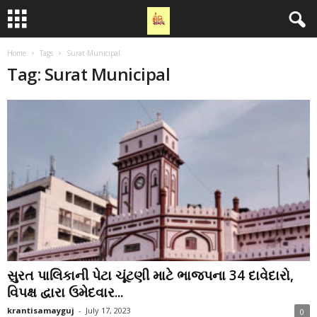
Home
Tags
Surat Municipal
Tag: Surat Municipal
સુરત પાલિકાની પેટા ચૂંટણી માટે ભાજપના 34 દાવેદારો,
વિપક્ષ દ્વારા ઉમેદવાર...
krantisamayguj
-
July 17, 2023
0