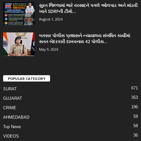
સુરત જિલ્લામાં ભારે વરસાદને પગલે ઓલપાડ અને માંડવી
ખાતે SDRFની ટીમો...
August 1, 2026
બક્સર પોલીસ પ્રશાસને ન્યાયાલય સંબંધિત કાર્યોમાં
સતત બેદરકારી દાખવનારા 42 પોલીસ...
May 9, 2026
POPULAR CATEGORY
671
SURAT
353
GUJARAT
196
CRIME
59
AHMEDABAD
58
Top News
36
VIDEOS