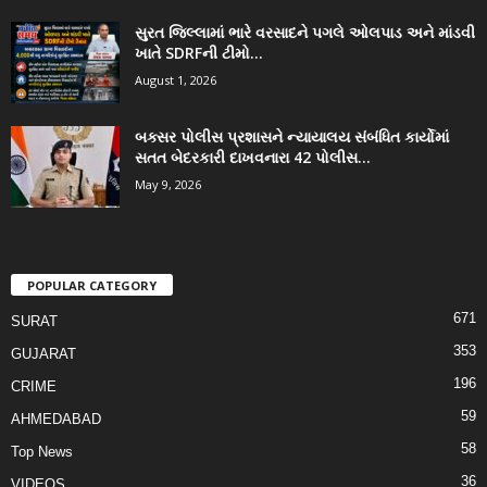
સુરત જિલ્લામાં ભારે વરસાદને પગલે ઓલપાડ અને માંડવી
ખાતે SDRFની ટીમો...
August 1, 2026
બક્સર પોલીસ પ્રશાસને ન્યાયાલય સંબંધિત કાર્યોમાં
સતત બેદરકારી દાખવનારા 42 પોલીસ...
May 9, 2026
POPULAR CATEGORY
671
SURAT
353
GUJARAT
196
CRIME
59
AHMEDABAD
58
Top News
36
VIDEOS