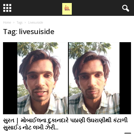
Home
Tags
Livesuiside
Tag: livesuiside
સુરત | મોબાઈલના દુકાનદારે પઠાણી ઉઘરાણીથી કંટાળી
સુસાઈડ નોટ લખી ઝેરી...