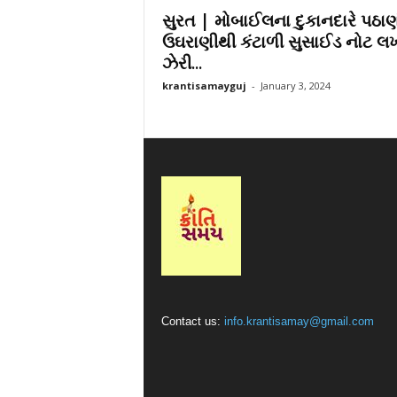
સુરત | મોબાઈલના દુકાનદારે પઠાણ
r
a
ઉઘરાણીથી કંટાળી સુસાઈડ નોટ લ
t
ઝેરી...
i
krantisamayguj
-
January 3, 2024
Contact us:
info.krantisamay@gmail.com