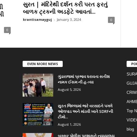
સુરત | મંદિરેથી દર્શન કરી પરત ફરતું
ી
બાળક ટ્રકની અડફેટે આવતાં...
ખી
krantisamayguj
-
January 3, 2024
0
0
EVEN MORE NEWS
PO
SURA
ગુંડારાજમાં પ્રભાવ ધરાવતા સતીશ
નામક ઈસમ ની હ-ત્યા
GUJA
August 5, 2026
CRIM
AHM
સુરત જિલ્લામાં ભારે વરસાદને પગલે
ઓલપાડ અને માંડવી ખાતે SDRFની
Top 
ટીમો...
VIDE
August 1, 2026
blog
બક્સર પોલીસ પ્રશાસને ન્યાયાલય