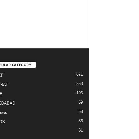
PULAR CATEGORY
671
T
353
RAT
196
E
59
EDABAD
58
News
36
OS
31