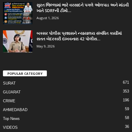
સુરત જિલ્લામાં ભારે વરસાદને પગલે ઓલપાડ અને માંડવી
ખાતે SDRFની ટીમો...
August 1, 2026
બક્સર પોલીસ પ્રશાસને ન્યાયાલય સંબંધિત કાર્યોમાં
સતત બેદરકારી દાખવનારા 42 પોલીસ...
May 9, 2026
POPULAR CATEGORY
671
SURAT
353
GUJARAT
196
CRIME
59
AHMEDABAD
58
Top News
36
VIDEOS