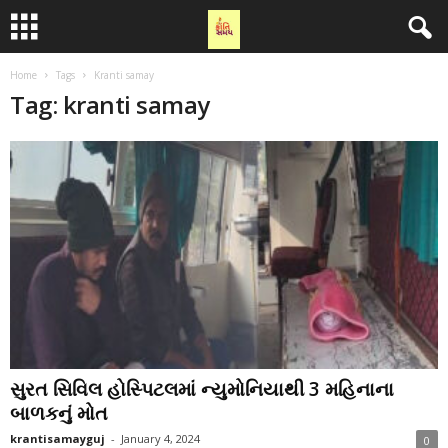
Home
Tags
Kranti samay
Tag: kranti samay
સુરત સિવિલ હોસ્પિટલમાં ન્યુમોનિયાથી 3 મહિનાના
બાળકનું મોત
krantisamayguj
-
January 4, 2024
0