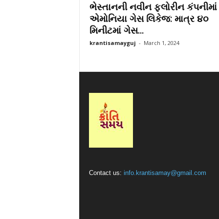
ભેસ્તાનની નવીન ફ્લોરીન કંપનીમાં
r
એમોનિયા ગેસ લિકેજ: માત્ર ૪૦
a
મિનીટમાં ગેસ...
t
i
krantisamayguj
-
March 1, 2024
Contact us:
info.krantisamay@gmail.com