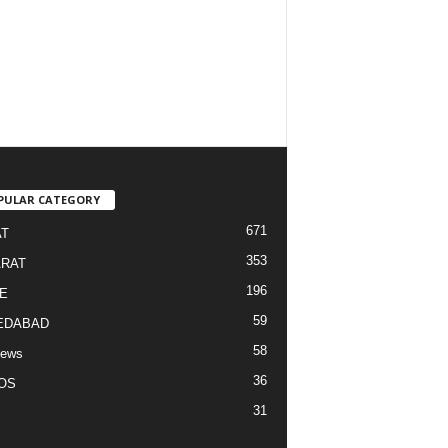
PULAR CATEGORY
671
T
353
RAT
196
E
59
EDABAD
58
News
36
OS
31