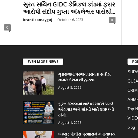
સુરત સચિન GIDC કેમિકલ કાંડમાં ફરાર
આરોપી સંદીપ ગુપ્તા અંકલેશ્વર પાસેથી...
krantisamayguj
-
October 6, 2023
0
0
EVEN MORE NEWS
PO
SURA
ગુંડારાજમાં પ્રભાવ ધરાવતા સતીશ
નામક ઈસમ ની હ-ત્યા
GUJA
August 5, 2026
CRIM
AHM
સુરત જિલ્લામાં ભારે વરસાદને પગલે
ઓલપાડ અને માંડવી ખાતે SDRFની
Top 
ટીમો...
VIDE
August 1, 2026
blog
બક્સર પોલીસ પ્રશાસને ન્યાયાલય