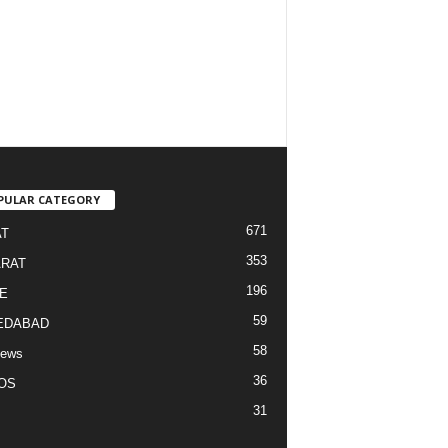
PULAR CATEGORY
671
T
353
RAT
196
E
59
EDABAD
58
News
36
OS
31