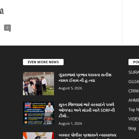
થી
0
EVEN MORE NEWS
PO
SURA
ગુંડારાજમાં પ્રભાવ ધરાવતા સતીશ
નામક ઈસમ ની હ-ત્યા
GUJA
August 5, 2026
CRIM
AHM
સુરત જિલ્લામાં ભારે વરસાદને પગલે
ઓલપાડ અને માંડવી ખાતે SDRFની
Top 
ટીમો...
VIDE
August 1, 2026
blog
બક્સર પોલીસ પ્રશાસને ન્યાયાલય