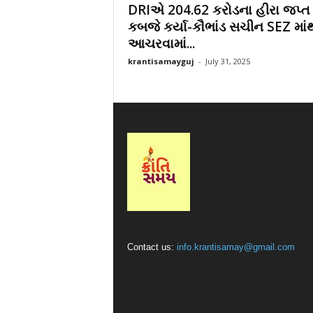
DRIએ 204.62 કરોડના હીરા જપ્ત
r
કબજે કર્યા-કૌભાંડ સચીન SEZ માં
a
આચરવામાં...
t
i
krantisamayguj
-
July 31, 2025
Contact us:
info.krantisamay@gmail.com