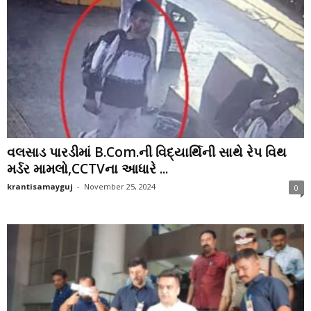
વલસાડ પારડીમાં B.Com.ની વિદ્યાર્થિની સાથે રેપ વિથ
મર્ડર મામલો,CCTVના આધારે ...
krantisamayguj
-
November 25, 2024
0