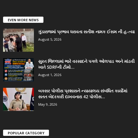
EVEN MORE NEWS
ગુંડારાજમાં પ્રભાવ ધરાવતા સતીશ નામક ઈસમ ની હ-ત્યા
August 5, 2026
સુરત જિલ્લામાં ભારે વરસાદને પગલે ઓલપાડ અને માંડવી
ખાતે SDRFની ટીમો...
August 1, 2026
બક્સર પોલીસ પ્રશાસને ન્યાયાલય સંબંધિત કાર્યોમાં
સતત બેદરકારી દાખવનારા 42 પોલીસ...
May 9, 2026
POPULAR CATEGORY