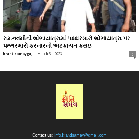
રામનવમીની શોભાયાત્રામાં પથ્થરમારો શોભાયાત્રા પર
પથ્થરમારો કરનારની અટકાયત કરાઇ
krantisamayguj
-
March 31, 2023
0
Contact us:
info.krantisamay@gmail.com