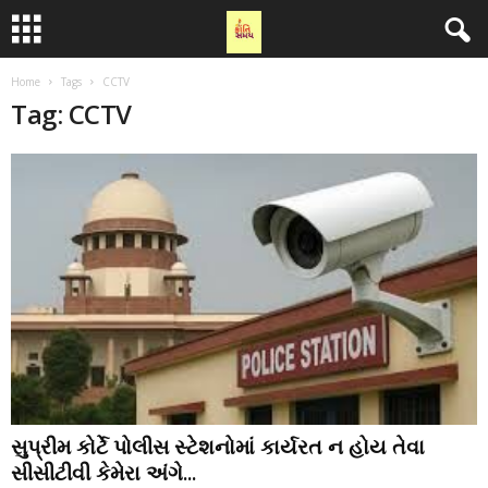
Home
Tags
CCTV
Tag: CCTV
સુપ્રીમ કોર્ટે પોલીસ સ્ટેશનોમાં કાર્યરત ન હોય તેવા
સીસીટીવી કેમેરા અંગે...