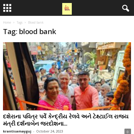
Home
Tags
Blood bank
Tag: blood bank
દશેરાના પવિત્ર પર્વે કેન્દ્રીય રેલવે અને ટેક્ષ્ટાઈલ રાજ્ય
મંત્રી દર્શનાબેન જરદોશના...
krantisamayguj
-
October 24, 2023
0