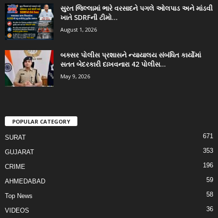
સુરત જિલ્લામાં ભારે વરસાદને પગલે ઓલપાડ અને માંડવી
ખાતે SDRFની ટીમો...
August 1, 2026
બક્સર પોલીસ પ્રશાસને ન્યાયાલય સંબંધિત કાર્યોમાં
સતત બેદરકારી દાખવનારા 42 પોલીસ...
May 9, 2026
POPULAR CATEGORY
671
SURAT
353
GUJARAT
196
CRIME
59
AHMEDABAD
58
Top News
36
VIDEOS