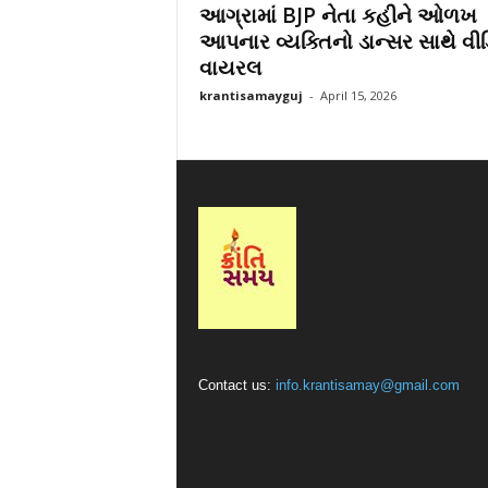
આગ્રામાં BJP નેતા કહીને ઓળખ
r
આપનાર વ્યક્તિનો ડાન્સર સાથે વી
a
વાયરલ
t
i
krantisamayguj
-
April 15, 2026
Contact us:
info.krantisamay@gmail.com