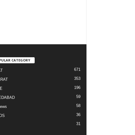
PULAR CATEGORY
671
T
353
RAT
196
E
59
EDABAD
58
News
36
OS
31