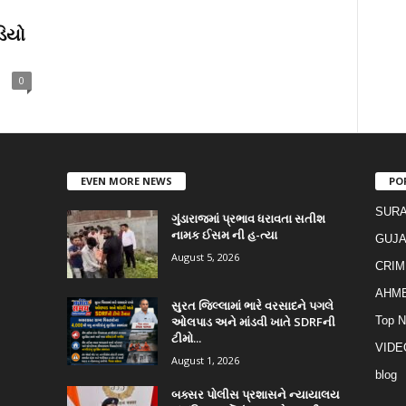
ડિયો
0
EVEN MORE NEWS
PO
SURA
ગુંડારાજમાં પ્રભાવ ધરાવતા સતીશ
નામક ઈસમ ની હ-ત્યા
GUJA
August 5, 2026
CRIM
AHM
સુરત જિલ્લામાં ભારે વરસાદને પગલે
ઓલપાડ અને માંડવી ખાતે SDRFની
Top 
ટીમો...
VIDE
August 1, 2026
blog
બક્સર પોલીસ પ્રશાસને ન્યાયાલય