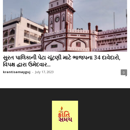
સુરત પાલિકાની પેટા ચૂંટણી માટે ભાજપના 34 દાવેદારો,
વિપક્ષ દ્વારા ઉમેદવાર...
krantisamayguj
-
July 17, 2023
0