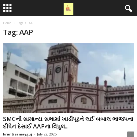
Home
Tags
AAP
Tag: AAP
SMCની સામાન્ય સભામાં ખાડીપૂરને લઈ બબાલ ભાજપના
દીપેન દેસાઈ AAPના વિપુલ...
krantisamayguj
-
July 22, 2025
0