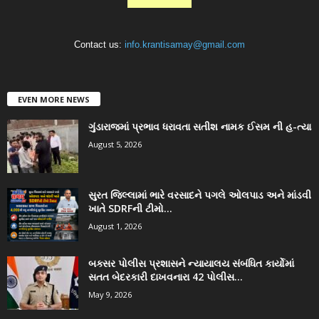
Contact us:
info.krantisamay@gmail.com
EVEN MORE NEWS
ગુંડારાજમાં પ્રભાવ ધરાવતા સતીશ નામક ઈસમ ની હ-ત્યા
August 5, 2026
સુરત જિલ્લામાં ભારે વરસાદને પગલે ઓલપાડ અને માંડવી
ખાતે SDRFની ટીમો...
August 1, 2026
બક્સર પોલીસ પ્રશાસને ન્યાયાલય સંબંધિત કાર્યોમાં
સતત બેદરકારી દાખવનારા 42 પોલીસ...
May 9, 2026