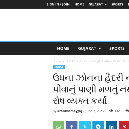
SIGN IN / JOIN
HOME
GUJARAT
SPORTS
K
HOME
GUJARAT
SPORTS
r
a
Home
SURAT
ઉધના ઝોનના હૈદરી નગરમાં છેલ્લા 8 દિવ
n
SURAT
t
ઉધના ઝોનના હૈદરી ન
i
S
પીવાનું પાણી મળતું
a
m
રોષ વ્યક્ત કર્યો
a
y
G
By
krantisamayguj
-
June 7, 2023
142
u
j
a