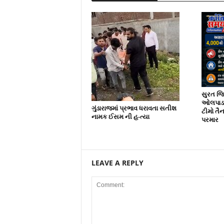
સુરત જિલ
ઓલપાડ અ
ગુંડારાજમાં પ્રભાવ ધરાવતા સતીશ
ટીમો તૈ
નામક ઈસમ ની હ-ત્યા
પરમાર
LEAVE A REPLY