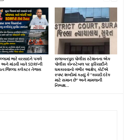
્લામાં ભારે વરસાદને પગલે
સલાબતપુરા પોલીસ સ્ટેશનના એક
ને માંડવી ખાતે SDRFની
પોલીસ કોન્સ્ટેબલ પર ફરિયાદીને
નાત:જિલ્લા કલેક્ટર તેજસ
ધમકાવવાનો ગંભીર આક્ષેપ, કોર્ટએ
સ્પષ્ટ શબ્દોમાં કહ્યું કે “કાયદો દરેક
માટે સમાન છે” અને મામલાની
નિષ્પક્ષ...