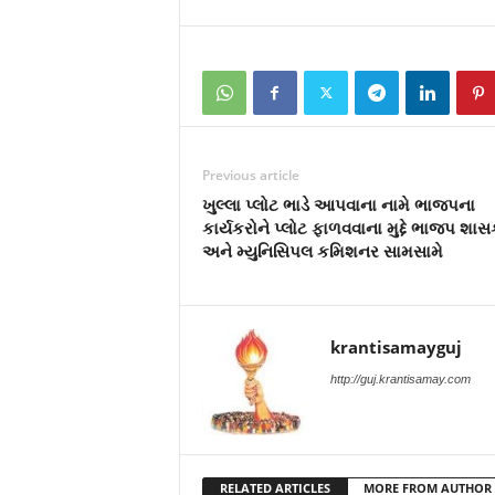
Previous article
ખુલ્લા પ્લોટ ભાડે આપવાના નામે ભાજપના
કાર્યકરોને પ્લોટ ફાળવવાના મુદ્દે ભાજપ શા
અને મ્યુનિસિપલ કમિશનર સામસામે
krantisamayguj
http://guj.krantisamay.com
RELATED ARTICLES
MORE FROM AUTHOR