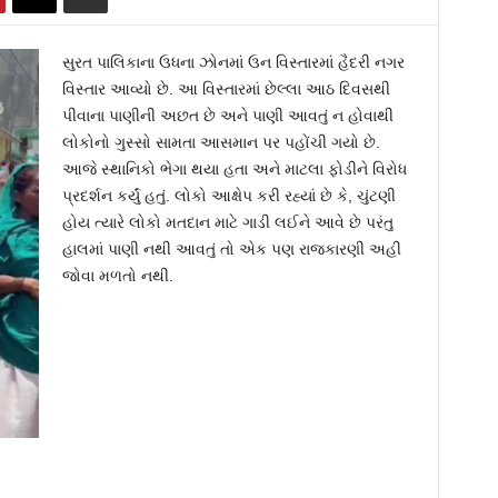
સુરત પાલિકાના ઉધના ઝોનમાં ઉન વિસ્તારમાં હૈદરી નગર
વિસ્તાર આવ્યો છે. આ વિસ્તારમાં છેલ્લા આઠ દિવસથી
પીવાના પાણીની અછત છે અને પાણી આવતું ન હોવાથી
લોકોનો ગુસ્સો સામતા આસમાન પર પહોંચી ગયો છે.
આજે સ્થાનિકો ભેગા થયા હતા અને માટલા ફોડીને વિરોધ
પ્રદર્શન કર્યું હતું. લોકો આક્ષેપ કરી રહ્યાં છે કે, ચુંટણી
હોય ત્યારે લોકો મતદાન માટે ગાડી લઈને આવે છે પરંતુ
હાલમાં પાણી નથી આવતું તો એક પણ રાજકારણી અહી
જોવા મળતો નથી.