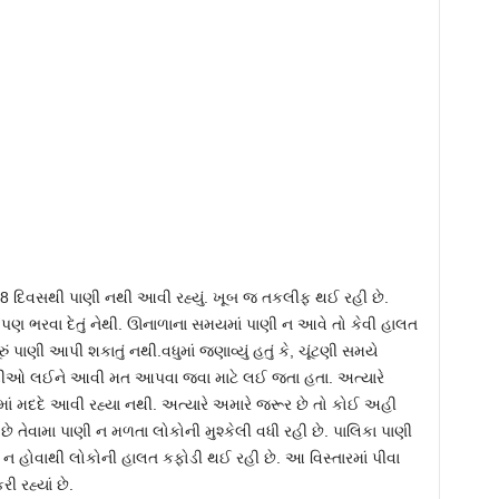
કે, 8 દિવસથી પાણી નથી આવી રહ્યું. ખૂબ જ તકલીફ થઈ રહી છે.
 ભરવા દેતું નેથી. ઊનાળાના સમયમાં પાણી ન આવે તો કેવી હાલત
પાણી આપી શકાતું નથી.વધુમાં જણાવ્યું હતું કે, ચૂંટણી સમયે
ગાડીઓ લઈને આવી મત આપવા જવા માટે લઈ જતા હતા. અત્યારે
ાં મદદે આવી રહ્યા નથી. અત્યારે અમારે જરૂર છે તો કોઈ અહી
ે તેવામા પાણી ન મળતા લોકોની મુશ્કેલી વધી રહી છે. પાલિકા પાણી
હોવાથી લોકોની હાલત કફોડી થઈ રહી છે. આ વિસ્તારમાં પીવા
રી રહ્યાં છે.