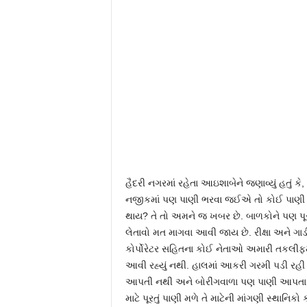
હૈદરી નગરમાં રહેતા આઇશાબેને જણાવ્યું હતું 
નજીકમાં પણ પાણી ભરવા જઈએ તો કોઈ પાણી પણ
થાય? તે તો અમને જ ખબર છે. બાળકોને પણ પૂરું 
લેતાવો મત માગવા આવી જાય છે. રીક્ષા અને 
કોર્પોરેટર સહિતના કોઈ નેતાઓ અમારી તકલીફમ
આવી રહ્યું નથી. હાલમાં આકરી ગરમી પડી રહી છ
આપતી નથી અને બોરીંગવાળા પણ પાણી આપતા ન 
માટે પૂરતું પાણી મળે તે માટેની માંગણી સ્થાનિકો ક