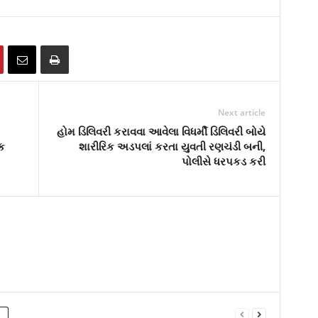
Next article
હોમ ડિલિવરી કરાવવા આવેલા વિધર્મી ડિલિવરી બોયે
સક
શારીરિક અડપલાં કરતા યુવતી રણચંડી બની,
પોલીસે ધરપકડ કરી