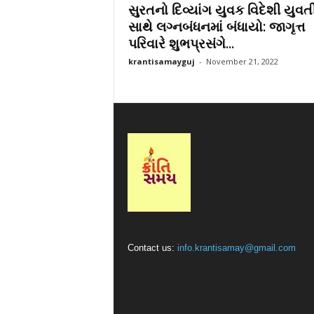
સુરતનો દિવ્યાંગ યુવક વિદેશી યુવત
r
સાથે લગ્નબંધનમાં બંધાયો: જાગૃત્ત
a
પરિવારે શુભપ્રસંગે...
t
i
krantisamayguj
-
November 21, 2022
Contact us:
info.krantisamay@gmail.com