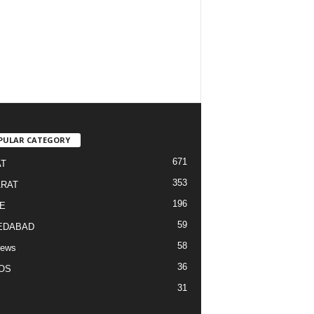
PULAR CATEGORY
671
T
353
RAT
196
E
59
EDABAD
58
News
36
OS
31