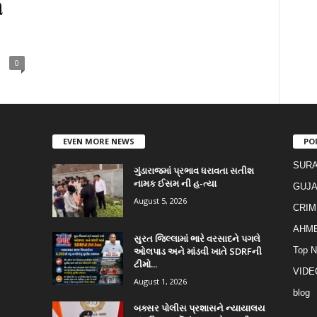
ી
0
EVEN MORE NEWS
PO
SURA
ગુંડારાજમાં પ્રભાવ ધરાવતા સતીશ
નામક ઈસમ ની હ-ત્યા
GUJA
August 5, 2026
CRIM
AHM
સુરત જિલ્લામાં ભારે વરસાદને પગલે
ઓલપાડ અને માંડવી ખાતે SDRFની
Top 
ટીમો...
VIDE
August 1, 2026
blog
બક્સર પોલીસ પ્રશાસને ન્યાયાલય