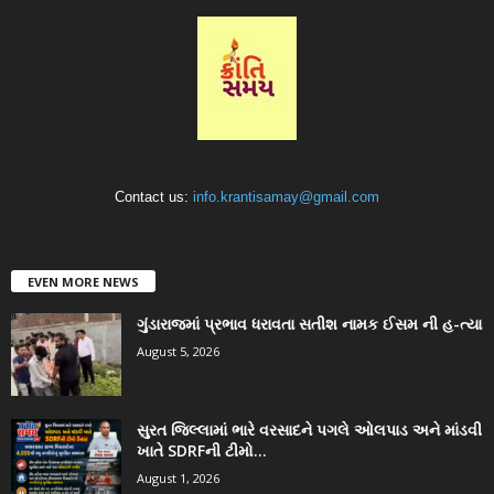
Contact us:
info.krantisamay@gmail.com
EVEN MORE NEWS
ગુંડારાજમાં પ્રભાવ ધરાવતા સતીશ નામક ઈસમ ની હ-ત્યા
August 5, 2026
સુરત જિલ્લામાં ભારે વરસાદને પગલે ઓલપાડ અને માંડવી
ખાતે SDRFની ટીમો...
August 1, 2026