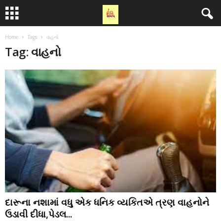
Home
Tags
વાહનો
Tag: વાહનો
દારૂના નશામાં વધુ એક ધનિક વ્યકિતએ ત્રણ વાહનોને
ઉડાવી દીધા,પેડલ...