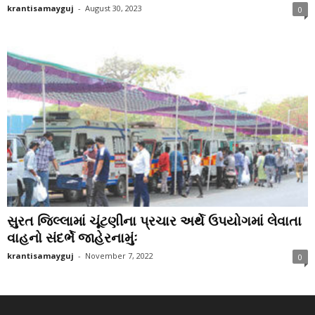
krantisamayguj
-
August 30, 2023
0
સુરત જિલ્લામાં ચૂંટણીના પ્રચાર અર્થે ઉપયોગમાં લેવાતા
વાહનો સંદર્ભે જાહેરનામુંઃ
krantisamayguj
-
November 7, 2022
0