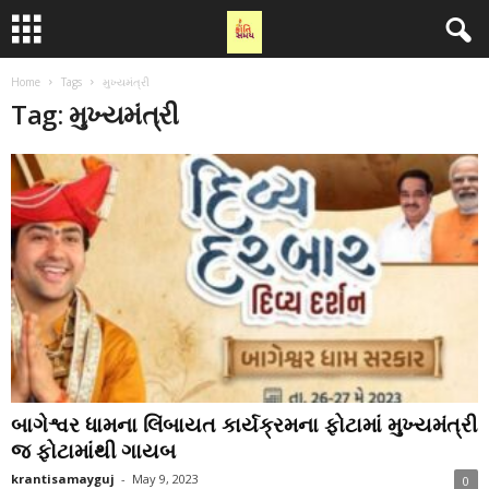
Home
Tags
મુખ્યમંત્રી
Tag: મુખ્યમંત્રી
બાગેશ્વર ધામના લિંબાયત કાર્યક્રમના ફોટામાં મુખ્યમંત્રી
જ ફોટામાંથી ગાયબ
krantisamayguj
-
May 9, 2023
0