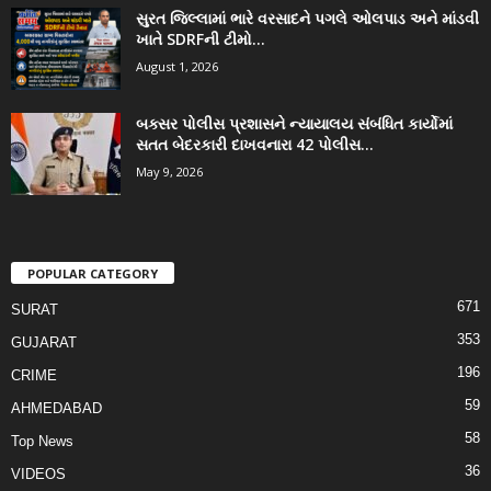
સુરત જિલ્લામાં ભારે વરસાદને પગલે ઓલપાડ અને માંડવી
ખાતે SDRFની ટીમો...
August 1, 2026
બક્સર પોલીસ પ્રશાસને ન્યાયાલય સંબંધિત કાર્યોમાં
સતત બેદરકારી દાખવનારા 42 પોલીસ...
May 9, 2026
POPULAR CATEGORY
671
SURAT
353
GUJARAT
196
CRIME
59
AHMEDABAD
58
Top News
36
VIDEOS