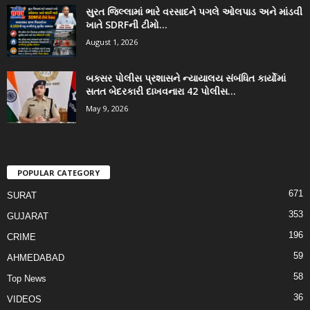
સુરત જિલ્લામાં ભારે વરસાદને પગલે ઓલપાડ અને માંડવી
ખાતે SDRFની ટીમો...
August 1, 2026
બક્સર પોલીસ પ્રશાસને ન્યાયાલય સંબંધિત કાર્યોમાં
સતત બેદરકારી દાખવનારા 42 પોલીસ...
May 9, 2026
POPULAR CATEGORY
671
SURAT
353
GUJARAT
196
CRIME
59
AHMEDABAD
58
Top News
36
VIDEOS