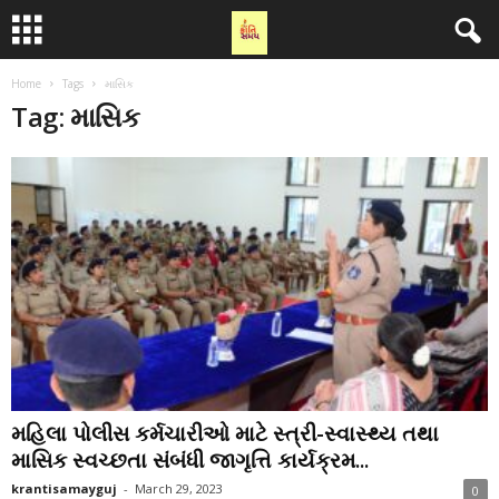
Home
Tags
માસિક
Tag: માસિક
મહિલા પોલીસ કર્મચારીઓ માટે સ્ત્રી-સ્વાસ્થ્ય તથા
માસિક સ્વચ્છતા સંબંધી જાગૃત્તિ કાર્યક્રમ...
krantisamayguj
-
March 29, 2023
0