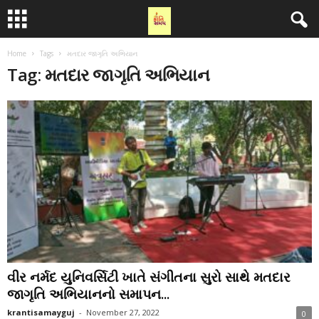
Home
Tags
મતદાર જાગૃતિ અભિયાન
Tag: મતદાર જાગૃતિ અભિયાન
વીર નર્મદ યુનિવર્સિટી ખાતે સંગીતના સુરો સાથે મતદાર
જાગૃતિ અભિયાનનો સમાપન...
krantisamayguj
-
November 27, 2022
0