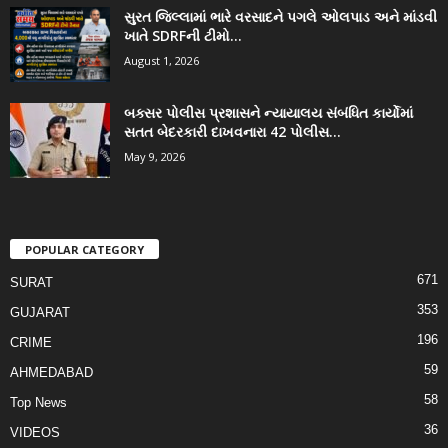
સુરત જિલ્લામાં ભારે વરસાદને પગલે ઓલપાડ અને માંડવી
ખાતે SDRFની ટીમો...
August 1, 2026
બક્સર પોલીસ પ્રશાસને ન્યાયાલય સંબંધિત કાર્યોમાં
સતત બેદરકારી દાખવનારા 42 પોલીસ...
May 9, 2026
POPULAR CATEGORY
671
SURAT
353
GUJARAT
196
CRIME
59
AHMEDABAD
58
Top News
36
VIDEOS