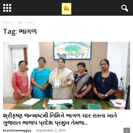
Home
Tags
ભાગળ
Tag: ભાગળ
શ્રીકૃષ્ણ જન્માષ્ટમી નિમિત્તે ભાગળ ચાર રાસ્તા ખાતે
ગુજરાત ભાજપ પ્રદેશ પ્રમુખ તેમજ...
krantisamayguj
-
September 2, 2023
0