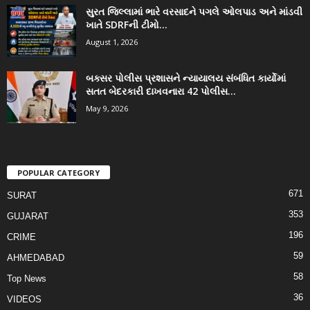
સુરત જિલ્લામાં ભારે વરસાદને પગલે ઓલપાડ અને માંડવી
ખાતે SDRFની ટીમો...
August 1, 2026
બક્સર પોલીસ પ્રશાસને ન્યાયાલય સંબંધિત કાર્યોમાં
સતત બેદરકારી દાખવનારા 42 પોલીસ...
May 9, 2026
POPULAR CATEGORY
671
SURAT
353
GUJARAT
196
CRIME
59
AHMEDABAD
58
Top News
36
VIDEOS