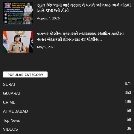
સુરત જિલ્લામાં ભારે વરસાદને પગલે ઓલપાડ અને માંડવી
ખાતે SDRFની ટીમો...
August 1, 2026
બક્સર પોલીસ પ્રશાસને ન્યાયાલય સંબંધિત કાર્યોમાં
સતત બેદરકારી દાખવનારા 42 પોલીસ...
May 9, 2026
POPULAR CATEGORY
671
SURAT
353
GUJARAT
196
CRIME
59
AHMEDABAD
58
Top News
36
VIDEOS