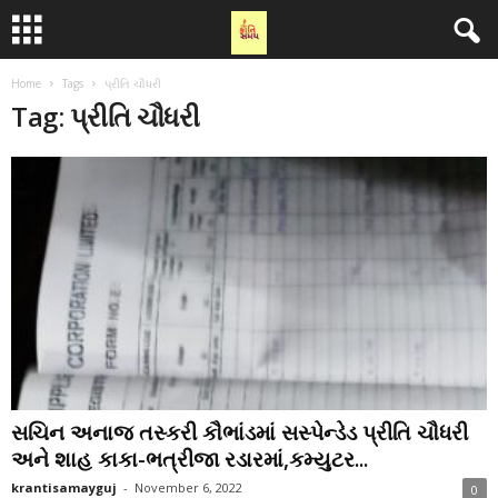
Home
Tags
પ્રીતિ ચૌધરી
Tag: પ્રીતિ ચૌધરી
સચિન અનાજ તસ્કરી કૌભાંડમાં સસ્પેન્ડેડ પ્રીતિ ચૌધરી
અને શાહ કાકા-ભત્રીજા રડારમાં,કમ્યુટર...
krantisamayguj
-
November 6, 2022
0