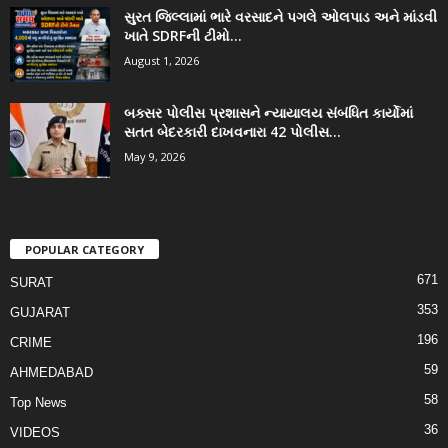
સુરત જિલ્લામાં ભારે વરસાદને પગલે ઓલપાડ અને માંડવી
ખાતે SDRFની ટીમો...
August 1, 2026
બક્સર પોલીસ પ્રશાસને ન્યાયાલય સંબંધિત કાર્યોમાં
સતત બેદરકારી દાખવનારા 42 પોલીસ...
May 9, 2026
POPULAR CATEGORY
671
SURAT
353
GUJARAT
196
CRIME
59
AHMEDABAD
58
Top News
36
VIDEOS