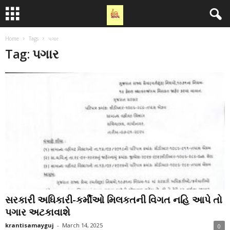
Home
Tags
પગાર
Tag: પગાર
સરકારી અધિકારી-કર્મીઓ મિલકતની વિગત નહિ આપે તો
પગાર અટકાવાશે
krantisamayguj
-
March 14, 2025
0