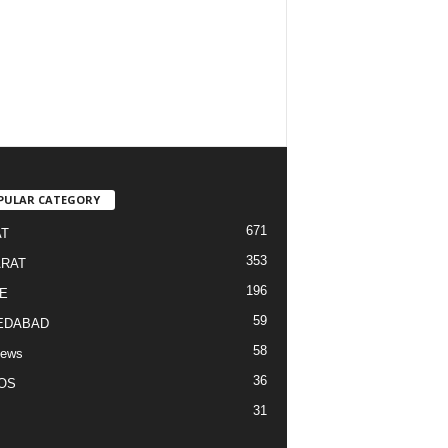
PULAR CATEGORY
671
T
353
RAT
196
E
59
EDABAD
58
News
36
OS
31