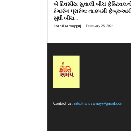
બે દિવસીય સુવાલી બીચ ફેસ્ટિવલન
r
રંગારંગ પ્રારંભ: તા.૨૫મી ફેબ્રુઆર
a
સુધી બીચ...
t
i
krantisamayguj
-
February 25, 2024
Contact us:
info.krantisamay@gmail.com