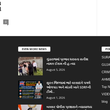
ો
ી
0
EVEN MORE NEWS
PO
SURA
ગુંડારાજમાં પ્રભાવ ધરાવતા સતીશ
નામક ઈસમ ની હ-ત્યા
GUJA
August 5, 2026
CRIM
AHM
સુરત જિલ્લામાં ભારે વરસાદને પગલે
ઓલપાડ અને માંડવી ખાતે SDRFની
Top 
ટીમો...
VIDE
August 1, 2026
blog
બક્સર પોલીસ પ્રશાસને ન્યાયાલય