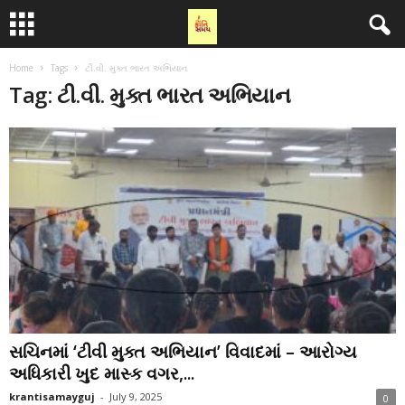
Home
Tags
ટી.વી. મુક્ત ભારત અભિયાન
Tag: ટી.વી. મુક્ત ભારત અભિયાન
સચિનમાં ‘ટીવી મુક્ત અભિયાન’ વિવાદમાં – આરોગ્ય
અધિકારી ખુદ માસ્ક વગર,...
krantisamayguj
-
July 9, 2025
0