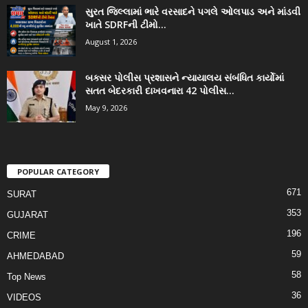
સુરત જિલ્લામાં ભારે વરસાદને પગલે ઓલપાડ અને માંડવી
ખાતે SDRFની ટીમો...
August 1, 2026
બક્સર પોલીસ પ્રશાસને ન્યાયાલય સંબંધિત કાર્યોમાં
સતત બેદરકારી દાખવનારા 42 પોલીસ...
May 9, 2026
POPULAR CATEGORY
671
SURAT
353
GUJARAT
196
CRIME
59
AHMEDABAD
58
Top News
36
VIDEOS