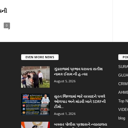
પની
0
EVEN MORE NEWS
PO
SURA
ગુંડારાજમાં પ્રભાવ ધરાવતા સતીશ
નામક ઈસમ ની હ-ત્યા
GUJA
August 5, 2026
CRIM
AHM
સુરત જિલ્લામાં ભારે વરસાદને પગલે
ઓલપાડ અને માંડવી ખાતે SDRFની
Top 
ટીમો...
VIDE
August 1, 2026
blog
બક્સર પોલીસ પ્રશાસને ન્યાયાલય