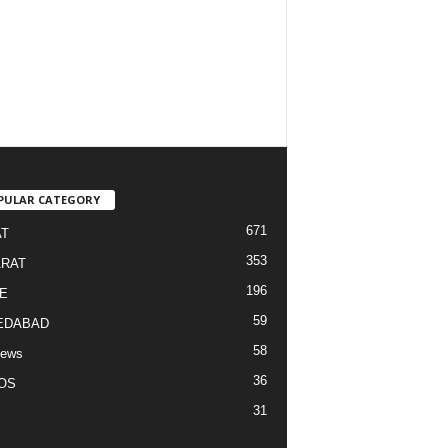
PULAR CATEGORY
671
T
353
RAT
196
E
59
EDABAD
58
News
36
OS
31