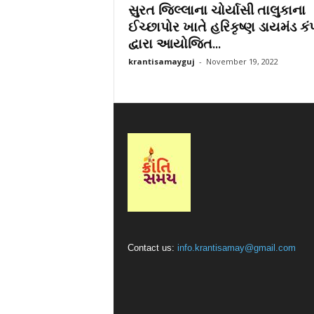
સુરત જિલ્લાના ચોર્યાસી તાલુકાના
r
ઈચ્છાપોર ખાતે હરિકૃષ્ણ ડાયમંડ કં
a
દ્વારા આયોજિત...
t
i
krantisamayguj
-
November 19, 2022
Contact us:
info.krantisamay@gmail.com