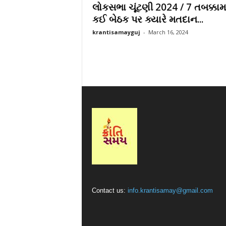
લોકસભા ચૂંટણી 2024 / 7 તબક્કામા
r
કઈ બેઠક પર ક્યારે મતદાન...
a
t
krantisamayguj
-
March 16, 2024
i
Contact us:
info.krantisamay@gmail.com