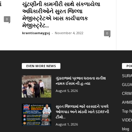
ં
ચુંટણીની કામગીરી સાથે સંકળાયેલા
અધિકારીઓને સુરત જિલ્લા
મેજીસ્ટ્રેટએ ખાસ કાર્યપાલક
0
મેજીસ્ટ્રેટ...
krantisamayguj
-
November 4, 2022
0
EVEN MORE NEWS
PO
SURA
ગુંડારાજમાં પ્રભાવ ધરાવતા સતીશ
નામક ઈસમ ની હ-ત્યા
GUJA
August 5, 2026
CRIM
AHM
સુરત જિલ્લામાં ભારે વરસાદને પગલે
ઓલપાડ અને માંડવી ખાતે SDRFની
Top 
ટીમો...
VIDE
August 1, 2026
blog