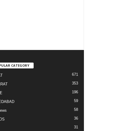
PULAR CATEGORY
671
T
353
RAT
196
E
59
EDABAD
58
News
36
OS
31