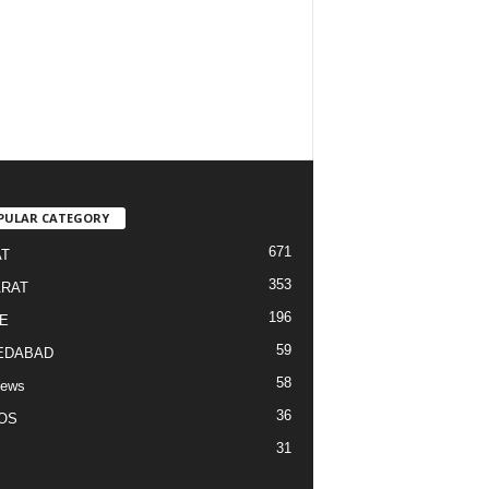
PULAR CATEGORY
671
T
353
RAT
196
E
59
EDABAD
58
News
36
OS
31