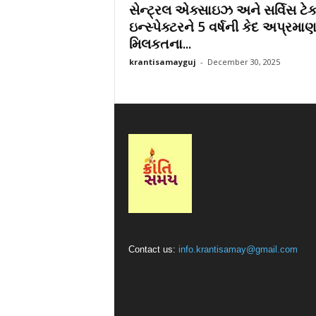
સેન્ટ્રલ એક્સાઇઝ અને સર્વિસ ટેક
r
ઇન્સ્પેક્ટરને 5 વર્ષની કેદ અપ્રમ
a
મિલકતના...
t
i
krantisamayguj
-
December 30, 2025
Contact us:
info.krantisamay@gmail.com