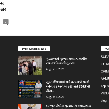
્સ
ાણસર
0
EVEN MORE NEWS
PO
SURA
ગુંડારાજમાં પ્રભાવ ધરાવતા સતીશ
નામક ઈસમ ની હ-ત્યા
GUJA
August 5, 2026
CRIM
AHM
સુરત જિલ્લામાં ભારે વરસાદને પગલે
ઓલપાડ અને માંડવી ખાતે SDRFની
Top 
ટીમો...
VIDE
August 1, 2026
blog
બક્સર પોલીસ પ્રશાસને ન્યાયાલય