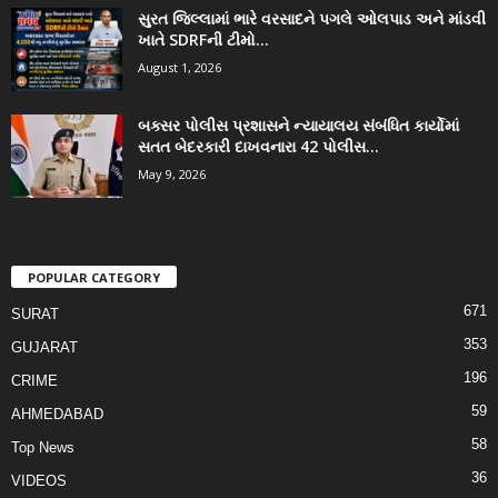
સુરત જિલ્લામાં ભારે વરસાદને પગલે ઓલપાડ અને માંડવી
ખાતે SDRFની ટીમો...
August 1, 2026
બક્સર પોલીસ પ્રશાસને ન્યાયાલય સંબંધિત કાર્યોમાં
સતત બેદરકારી દાખવનારા 42 પોલીસ...
May 9, 2026
POPULAR CATEGORY
671
SURAT
353
GUJARAT
196
CRIME
59
AHMEDABAD
58
Top News
36
VIDEOS