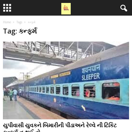
Home
Tags
કન્ફર્મ
Tag: કન્ફર્મ
યુપીવાસી યુવકને બિમારીની પીડાઅને રેલ્વે ની ટિકિટ