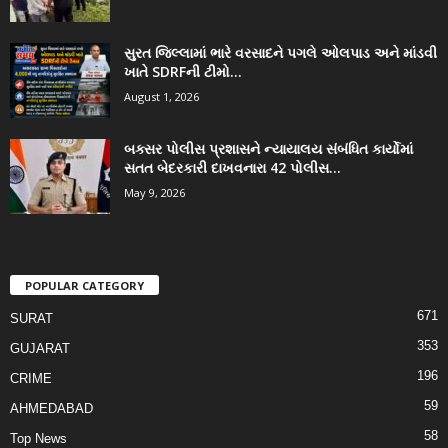
સુરત જિલ્લામાં ભારે વરસાદને પગલે ઓલપાડ અને માંડવી
ખાતે SDRFની ટીમો...
August 1, 2026
બક્સર પોલીસ પ્રશાસને ન્યાયાલય સંબંધિત કાર્યોમાં
સતત બેદરકારી દાખવનારા 42 પોલીસ...
May 9, 2026
POPULAR CATEGORY
671
SURAT
353
GUJARAT
196
CRIME
59
AHMEDABAD
58
Top News