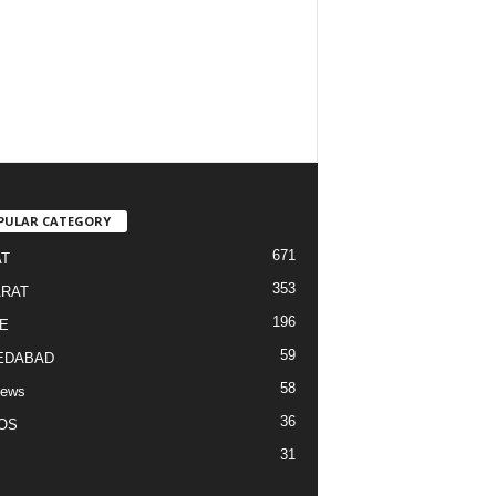
PULAR CATEGORY
671
T
353
RAT
196
E
59
EDABAD
58
News
36
OS
31