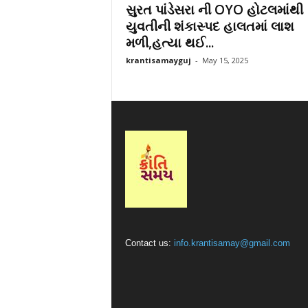
સુરત પાંડેસરા ની OYO હોટલમાંથી
r
યુવતીની શંકાસ્પદ હાલતમાં લાશ
a
મળી,હત્યા થઈ...
t
i
krantisamayguj
-
May 15, 2025
Contact us:
info.krantisamay@gmail.com