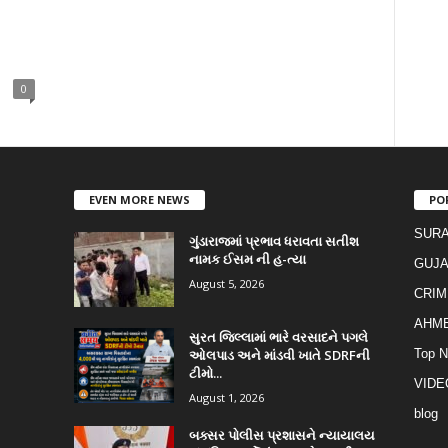
0
EVEN MORE NEWS
PO
SURA
ગુંડારાજમાં પ્રભાવ ધરાવતા સતીશ
નામક ઈસમ ની હ-ત્યા
GUJA
August 5, 2026
CRIM
AHM
સુરત જિલ્લામાં ભારે વરસાદને પગલે
ઓલપાડ અને માંડવી ખાતે SDRFની
Top 
ટીમો...
VIDE
August 1, 2026
blog
બક્સર પોલીસ પ્રશાસને ન્યાયાલય