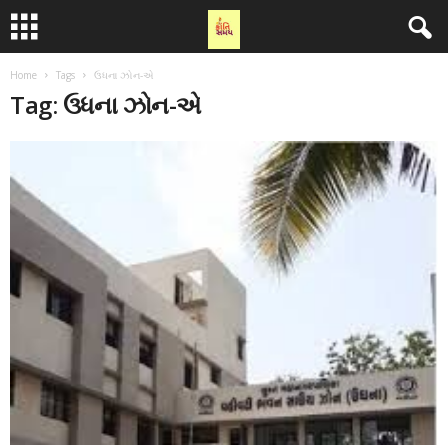
Home
Tags
ઉધના ઝોન-એ
Tag: ઉધના ઝોન-એ