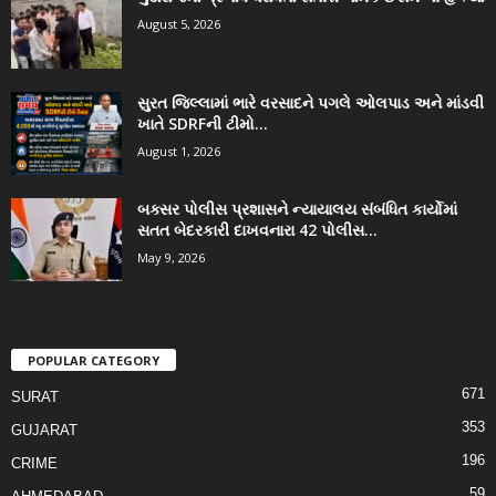
August 5, 2026
સુરત જિલ્લામાં ભારે વરસાદને પગલે ઓલપાડ અને માંડવી
ખાતે SDRFની ટીમો...
August 1, 2026
બક્સર પોલીસ પ્રશાસને ન્યાયાલય સંબંધિત કાર્યોમાં
સતત બેદરકારી દાખવનારા 42 પોલીસ...
May 9, 2026
POPULAR CATEGORY
671
SURAT
353
GUJARAT
196
CRIME
59