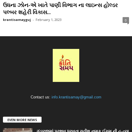
ઉધના ઝોન-એ ખાતે પાણી વિભાગ ના લાઇન્સ હોલ્ડર
પલ્બર શહેરી વિકાસ...
krantisamayguj
-
February 1, 2023
0
Contact us:
info.krantisamay@gmail.com
EVEN MORE NEWS
ગુંડારાજમાં પ્રભાવ ધરાવતા સતીશ નામક ઈસમ ની હ-ત્યા