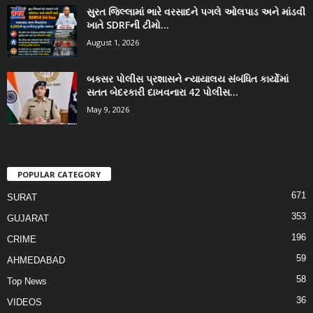
સુરત જિલ્લામાં ભારે વરસાદને પગલે ઓલપાડ અને માંડવી
ખાતે SDRFની ટીમો...
August 1, 2026
બક્સર પોલીસ પ્રશાસને ન્યાયાલય સંબંધિત કાર્યોમાં
સતત બેદરકારી દાખવનારા 42 પોલીસ...
May 9, 2026
POPULAR CATEGORY
671
SURAT
353
GUJARAT
196
CRIME
59
AHMEDABAD
58
Top News
36
VIDEOS