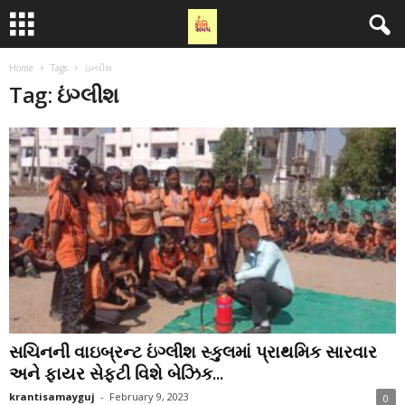
Home
Tags
ઇંગ્લીશ
Tag: ઇંગ્લીશ
સચિનની વાઇબ્રન્ટ ઇંગ્લીશ સ્કુલમાં પ્રાથમિક સારવાર
અને ફાયર સેફ્ટી વિશે બેઝિક...
krantisamayguj
-
February 9, 2023
0