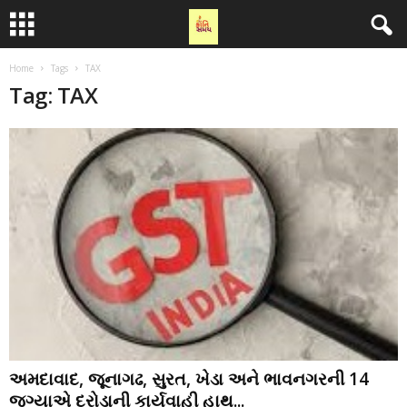
Home
Tags
TAX
Tag: TAX
અમદાવાદ, જૂનાગઢ, સુરત, ખેડા અને ભાવનગરની 14
જગ્યાએ દરોડાની કાર્યવાહી હાથ...