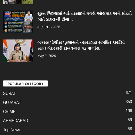
સુરત જિલ્લામાં ભારે વરસાદને પગલે ઓલપાડ અને માંડવી
ખાતે SDRFની ટીમો...
August 1, 2026
બક્સર પોલીસ પ્રશાસને ન્યાયાલય સંબંધિત કાર્યોમાં
સતત બેદરકારી દાખવનારા 42 પોલીસ...
May 9, 2026
POPULAR CATEGORY
671
SURAT
353
GUJARAT
196
CRIME
59
AHMEDABAD
58
Top News