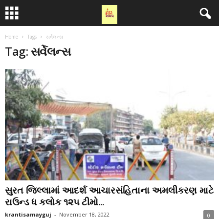
Home
Tags
સર્વેલન્સ
Tag: સર્વેલન્સ
સુરત જિલ્લામાં આદર્શ આચારસંહિતાના અમલીકરણ માટે
રાઉન્ડ ધ કલોક ૧૨૫ ટીમો...
krantisamayguj
-
November 18, 2022
0