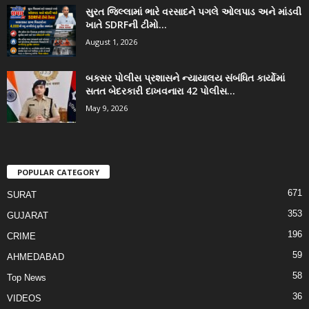
સુરત જિલ્લામાં ભારે વરસાદને પગલે ઓલપાડ અને માંડવી
ખાતે SDRFની ટીમો...
August 1, 2026
બક્સર પોલીસ પ્રશાસને ન્યાયાલય સંબંધિત કાર્યોમાં
સતત બેદરકારી દાખવનારા 42 પોલીસ...
May 9, 2026
POPULAR CATEGORY
671
SURAT
353
GUJARAT
196
CRIME
59
AHMEDABAD
58
Top News
36
VIDEOS