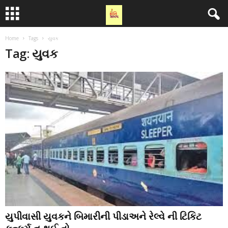
Home
Tags
યુવક
Tag: યુવક
યુપીવાસી યુવકને બિમારીની પીડાઅને રેલ્વે ની ટિકિટ