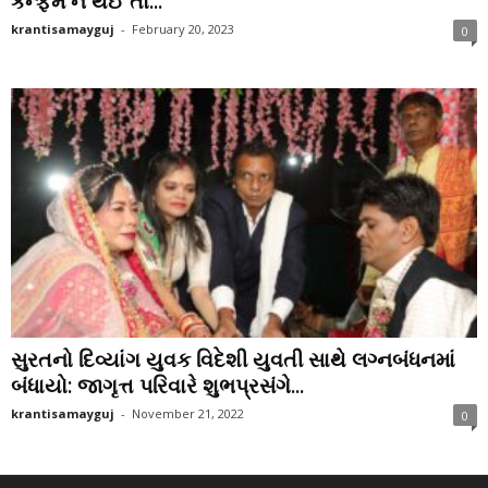
કન્ફર્મ ન થઈ તો...
krantisamayguj
-
February 20, 2023
0
સુરતનો દિવ્યાંગ યુવક વિદેશી યુવતી સાથે લગ્નબંધનમાં
બંધાયો: જાગૃત્ત પરિવારે શુભપ્રસંગે...
krantisamayguj
-
November 21, 2022
0