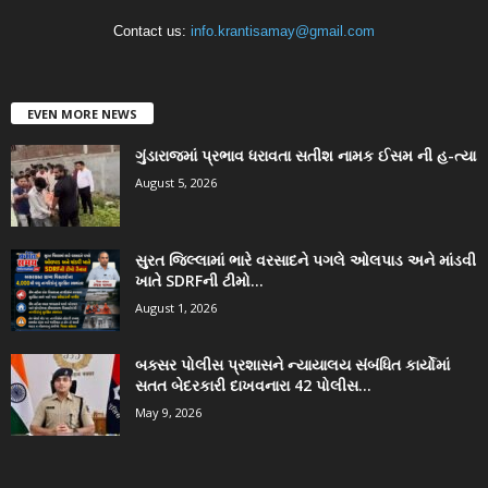
Contact us:
info.krantisamay@gmail.com
EVEN MORE NEWS
ગુંડારાજમાં પ્રભાવ ધરાવતા સતીશ નામક ઈસમ ની હ-ત્યા
August 5, 2026
સુરત જિલ્લામાં ભારે વરસાદને પગલે ઓલપાડ અને માંડવી
ખાતે SDRFની ટીમો...
August 1, 2026
બક્સર પોલીસ પ્રશાસને ન્યાયાલય સંબંધિત કાર્યોમાં
સતત બેદરકારી દાખવનારા 42 પોલીસ...
May 9, 2026