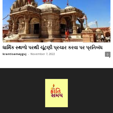
ધાર્મિક સ્થળો પરથી ચૂંટણી પ્રચાર કરવા પર પ્રતિબંધ
krantisamayguj
-
November 7, 2022
0