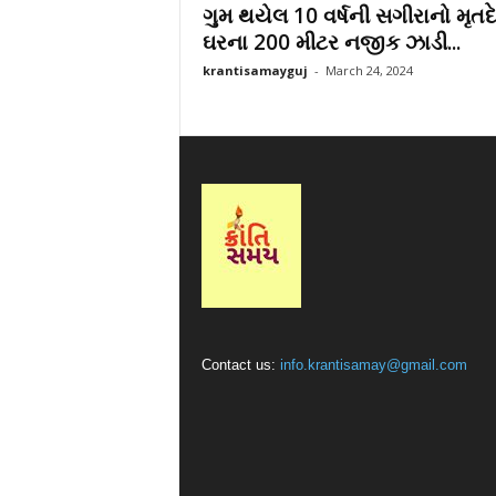
ગુમ થયેલ 10 વર્ષની સગીરાનો મૃતદ
r
ઘરના 200 મીટર નજીક ઝાડી...
a
t
krantisamayguj
-
March 24, 2024
i
Contact us:
info.krantisamay@gmail.com