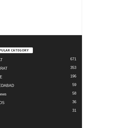
PULAR CATEGORY
671
T
353
RAT
196
E
59
EDABAD
58
News
36
OS
31