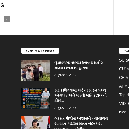
ેહ
0
EVEN MORE NEWS
PO
SURA
ગુંડારાજમાં પ્રભાવ ધરાવતા સતીશ
નામક ઈસમ ની હ-ત્યા
GUJA
August 5, 2026
CRIM
AHM
સુરત જિલ્લામાં ભારે વરસાદને પગલે
ઓલપાડ અને માંડવી ખાતે SDRFની
Top 
ટીમો...
VIDE
August 1, 2026
blog
બક્સર પોલીસ પ્રશાસને ન્યાયાલય
સંબંધિત કાર્યોમાં સતત બેદરકારી
દાખવનારા 42 પોલીસ...